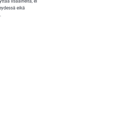
ttää lisäaineita, ei
teydessä eikä
.