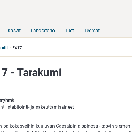
Siirry
Siirry
suoraan
koko
sisältöön
sivuston
hakuun
Kasvit
Laboratorio
Tuet
Teemat
oodit
E417
7 - Tarakumi
neryhmä
ti, stabilointi- ja sakeuttamisaineet
 palkokasveihin kuuluvan Caesalpinia spinosa -kasvin siemenis