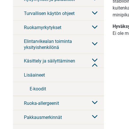
stabiloi
kuitenka
Turvallisen käytön ohjeet
minipik
Hyväksy
Ruokamyrkytykset
Ei ole m
Elintarvikealan toiminta
yksityishenkilönä
Käsittely ja säilyttäminen
Lisäaineet
E-koodit
Ruoka-allergeenit
Pakkausmerkinnät