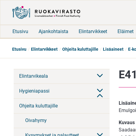
Etusivu
Ajankohtaista
Elintarvikkeet
Eläimet
Etusivu
Elintarvikkeet
Ohjeita kuluttajille
Lisäaineet
E-k
E41
Elintarvikeala
Hygieniapassi
Lisäai
Ohjeita kuluttajille
Emulgoin
Oivahymy
Kuvaus
Saadaan
Kysymykset ja palautteet