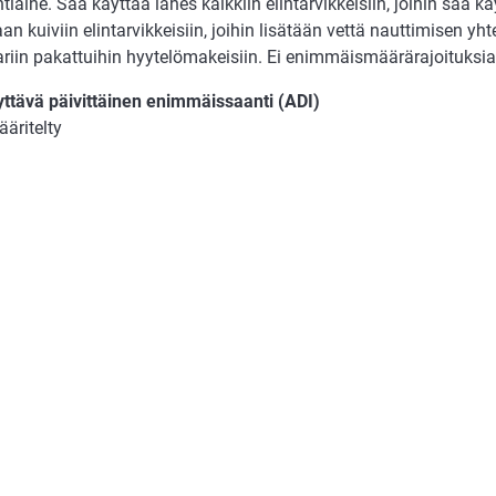
ntiaine. Saa käyttää lähes kaikkiin elintarvikkeisiin, joihin saa käy
an kuiviin elintarvikkeisiin, joihin lisätään vettä nauttimisen yh
ariin pakattuihin hyytelömakeisiin. Ei enimmäismäärärajoituksia
ttävä päivittäinen enimmäissaanti (ADI)
ääritelty