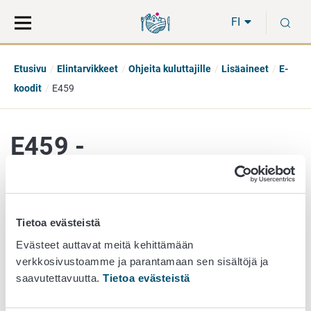
Siirry
Siirry
H
suoraan
koko
FI
sisältöön
sivuston
hakuun
Etusivu
Elintarvikkeet
Ohjeita kuluttajille
Lisäaineet
E-
koodit
E459
E459 -
Betasyklodekstriini
Tietoa evästeistä
Lisäaineryhmä
Evästeet auttavat meitä kehittämään
Emulgointi, stabilointi- ja sakeuttamisaineet
verkkosivustoamme ja parantamaan sen sisältöjä ja
saavutettavuutta.
Tietoa evästeistä
Kuvaus
Valmistetaan hydrolysoidusta tärkkelyksestä Bacillus