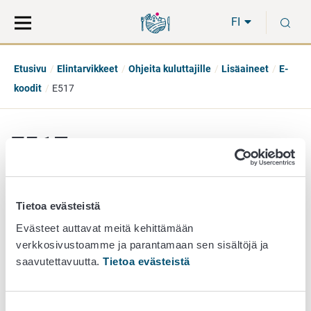
Siirry
Siirry
H
suoraan
koko
FI
sisältöön
sivuston
hakuun
Etusivu
Elintarvikkeet
Ohjeita kuluttajille
Lisäaineet
E-
koodit
E517
E517 -
Ammoniumsulfaatti
Tietoa evästeistä
Evästeet auttavat meitä kehittämään
Lisäaineryhmä
verkkosivustoamme ja parantamaan sen sisältöjä ja
Muut lisäaineet
saavutettavuutta.
Tietoa evästeistä
Kuvaus
Ammoniakin ja rikkihapon (E 513) suola. Saa käyttää vain
Suostumuksen