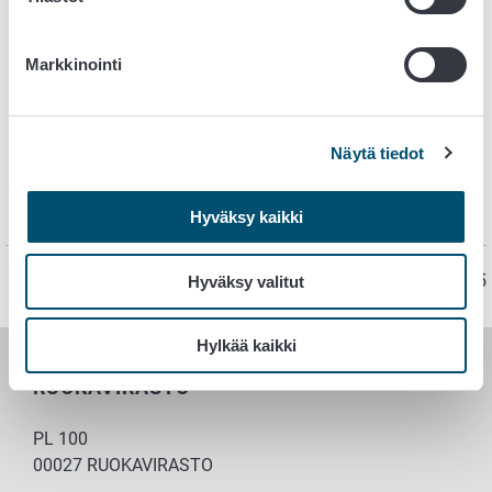
Markkinointi
Näytä tiedot
Tulostettava kuvaohje: Pese kädet näin
(pdf)
Lemmikit kaupoissa ja ravintoloissa
Hyväksy kaikki
Sivu on viimeksi päivitetty 7.5.2025
Hyväksy valitut
Hylkää kaikki
RUOKAVIRASTO
PL 100
00027 RUOKAVIRASTO