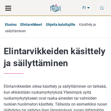
Siirry
Siirry
H
suoraan
koko
FI
sisältöön
sivuston
hakuun
Etusivu
Elintarvikkeet
Ohjeita kuluttajille
Käsittely ja
säilyttäminen
Elintarvikkeiden käsittely
ja säilyttäminen
Elintarvikkeiden oikea käsittely ja säilyttäminen on tärkeää,
kun ehkäistään ruokamyrkytyksiä.Yleisimpiä syitä
ruokamyrkytykseen ovat raaka-aineiden tai valmiiden
ruokien huolimaton käsittely. Tällaista on esimerkiksi ruoan
jäähdytys tai säilytys liian lämpimässä, ruoan riittämätön