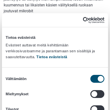
kuumennus tai likaisten käsien välityksellä ruokaan
joutuvat mikrobit
Näiltä sivuilta löytyy tietoa eri elintarvikkeiden
säilytys
- ja
kypsennyslämpötiloista
sekä hyödyllisiä vinkkejä
elintarvikkeiden käsittelyyn.
Tietoa evästeistä
Katso video:
''Kuusi simppeliä ohjetta, joilla voit välttyä
Evästeet auttavat meitä kehittämään
ruokamyrkytyksiltä''.
verkkosivustoamme ja parantamaan sen sisältöjä ja
saavutettavuutta.
Tietoa evästeistä
Suostumuksen
Välttämätön
valinta
Lisätietoa
Mieltymykset
Tilastot