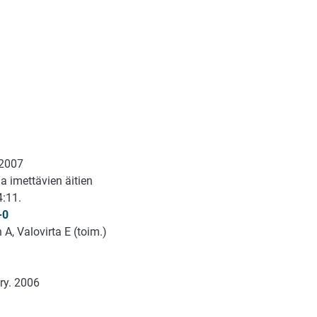
 2007
ja imettävien äitien
4:11.
-0
A, Valovirta E (toim.)
ry. 2006