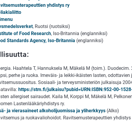
vitsemusterapeuttien yhdistys ry
liakialiitto
rimenu
vsmedelsverket
, Ruotsi (ruotsiksi)
stitute of Food Research
, Iso-Britannia (englanniksi)
od Standards Agency, Iso-Britannia
(englanniksi)
llisuutta:
lergia. Haahtela T, Hannuksela M, Mäkelä M (toim.). Duodecim.
psi, perhe ja ruoka. Imeväis- ja leikki-ikäisten lasten, odottavien 
vitsemussuositus. Sosiaali- ja terveysministeriön julkaisuja 200
atavilla:
https://stm.fi/julkaisu?pubid=URN:ISBN:952-00-1528
sten allergiset sairaudet. Kaila M, Korppi M, Mäkelä M, Pelkonen 
omen Lastenlääkäriyhdistys ry.
sä- ja vierasaineet alkoholijuomissa ja yliherkkyys
(Alko)
vitsemus ja ruokavaliohoidot. Ravitsemusterapeuttien yhdistys 