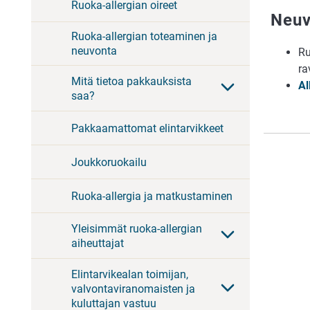
Ruoka-allergian oireet
Neuv
Ruoka-allergian toteaminen ja
neuvonta
Ru
ra
Mitä tietoa pakkauksista
Al
saa?
Pakkaamattomat elintarvikkeet
Joukkoruokailu
Ruoka-allergia ja matkustaminen
Yleisimmät ruoka-allergian
aiheuttajat
Elintarvikealan toimijan,
valvontaviranomaisten ja
kuluttajan vastuu