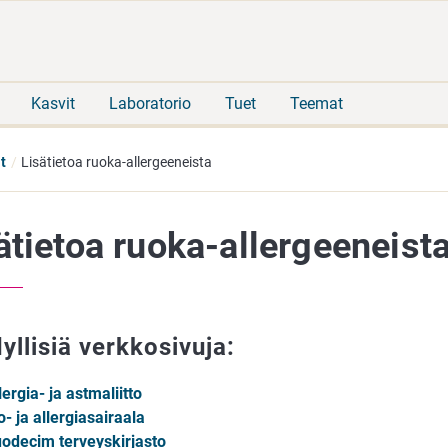
Siirry
Siirry
suoraan
koko
sisältöön
sivuston
hakuun
Kasvit
Laboratorio
Tuet
Teemat
t
Lisätietoa ruoka-allergeeneista
ätietoa ruoka-allergeeneist
yllisiä verkkosivuja:
lergia- ja astmaliitto
o- ja allergiasairaala
odecim terveyskirjasto