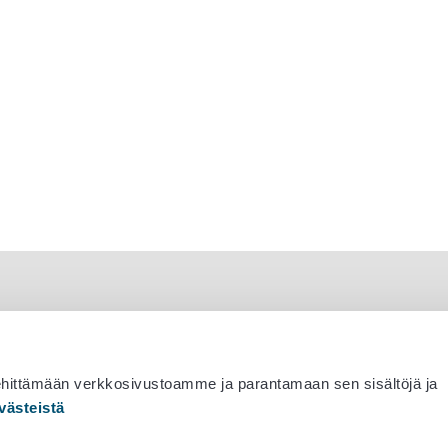
ehittämään verkkosivustoamme ja parantamaan sen sisältöjä ja
västeistä
 530 0400