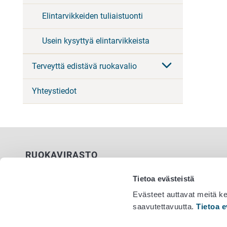
Elintarvikkeiden tuliaistuonti
Usein kysyttyä elintarvikkeista
Terveyttä edistävä ruokavalio
Yhteystiedot
RUOKAVIRASTO
PL 100
Tietoa evästeistä
00027 RUOKAVIRASTO
Evästeet auttavat meitä k
saavutettavuutta.
Tietoa e
Yhteystiedot
Vaihde 029
Palaute