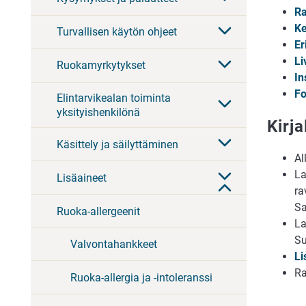
Ra
Ke
Turvallisen käytön ohjeet
E
Li
Ruokamyrkytykset
In
Fo
Elintarvikealan toiminta
yksityishenkilönä
Kirja
Käsittely ja säilyttäminen
Al
La
Lisäaineet
ra
Sa
Ruoka-allergeenit
La
Su
Valvontahankkeet
Li
Ra
Ruoka-allergia ja -intoleranssi