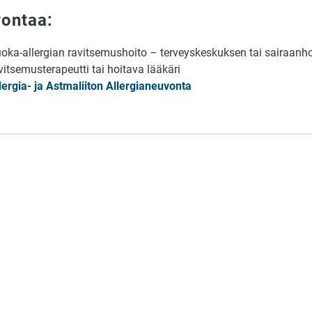
ontaa:
oka-allergian ravitsemushoito – terveyskeskuksen tai sairaanhoi
vitsemusterapeutti tai hoitava lääkäri
lergia- ja Astmaliiton Allergianeuvonta