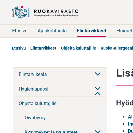
Etusivu
Ajankohtaista
Elintarvikkeet
Eläimet
Etusivu
Elintarvikkeet
Ohjeita kuluttajille
Ruoka-allergeeni
Lis
Elintarvikeala
Hygieniapassi
Hyöd
Ohjeita kuluttajille
Al
Oivahymy
Ih
Du
Kysymykset ja palautteet