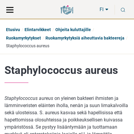
Siirry
Siirry
H
suoraan
koko
FI
sisältöön
sivuston
hakuun
Etusivu
Elintarvikkeet
Ohjeita kuluttajille
Ruokamyrkytykset
Ruokamyrkytyksiä aiheuttavia bakteereja
Staphylococcus aureus
Staphylococcus aureus
Staphylococcus aureus
on yleinen bakteeri ihmisten ja
lämminveristen eläinten iholla, nenän ja suun limakalvoilla
sekä ulosteissa. S. aureus kasvaa sekä hapellisissa että
hapettomissa olosuhteissa ja poikkeuksellisen kuivassa
ympäristössä. Se pystyy lisääntymään ja tuottamaan