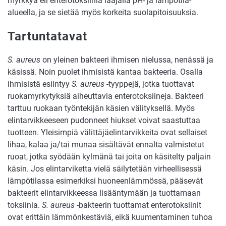
myrkkyä eli enterotoksiinia laajalla pH- ja lämpötila-
alueella, ja se sietää myös korkeita suolapitoisuuksia.
Tartuntatavat
S. aureus
on yleinen bakteeri ihmisen nielussa, nenässä ja
käsissä. Noin puolet ihmisistä kantaa bakteeria. Osalla
ihmisistä esiintyy
S. aureus
-tyyppejä, jotka tuottavat
ruokamyrkytyksiä aiheuttavia enterotoksiineja. Bakteeri
tarttuu ruokaan työntekijän käsien välityksellä. Myös
elintarvikkeeseen pudonneet hiukset voivat saastuttaa
tuotteen. Yleisimpiä välittäjäelintarvikkeita ovat sellaiset
lihaa, kalaa ja/tai munaa sisältävät ennalta valmistetut
ruoat, jotka syödään kylmänä tai joita on käsitelty paljain
käsin. Jos elintarviketta vielä säilytetään virheellisessä
lämpötilassa esimerkiksi huoneenlämmössä, pääsevät
bakteerit elintarvikkeessa lisääntymään ja tuottamaan
toksiinia.
S. aureus
-bakteerin tuottamat enterotoksiinit
ovat erittäin lämmönkestäviä, eikä kuumentaminen tuhoa