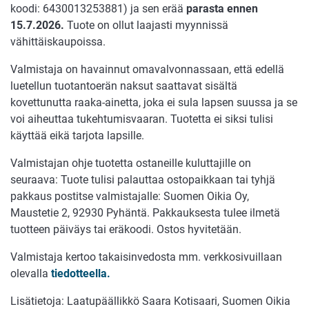
koodi: 6430013253881) ja sen erää
parasta ennen
15.7.2026.
Tuote on ollut laajasti myynnissä
vähittäiskaupoissa.
Valmistaja on havainnut omavalvonnassaan, että edellä
luetellun tuotantoerän naksut saattavat sisältä
kovettunutta raaka-ainetta, joka ei sula lapsen suussa ja se
voi aiheuttaa tukehtumisvaaran. Tuotetta ei siksi tulisi
käyttää eikä tarjota lapsille.
Valmistajan ohje tuotetta ostaneille kuluttajille on
seuraava: Tuote tulisi palauttaa ostopaikkaan tai tyhjä
pakkaus postitse valmistajalle: Suomen Oikia Oy,
Maustetie 2, 92930 Pyhäntä. Pakkauksesta tulee ilmetä
tuotteen päiväys tai eräkoodi. Ostos hyvitetään.
Valmistaja kertoo takaisinvedosta mm. verkkosivuillaan
olevalla
tiedotteella.
Lisätietoja: Laatupäällikkö Saara Kotisaari, Suomen Oikia