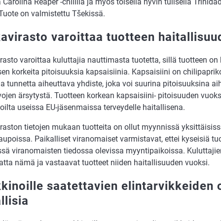
ä Carolina Reaper -chilillä ja myös toisella hyvin tulisella Trini
. Tuote on valmistettu Tšekissä.
avirasto varoittaa tuotteen haitallisuu
asto varoittaa kuluttajia nauttimasta tuotetta, sillä tuotteen on
sen korkeita pitoisuuksia kapsaisiinia. Kapsaisiini on chilipapri
a tunnetta aiheuttava yhdiste, joka voi suurina pitoisuuksina ai
ojen ärsytystä. Tuotteen korkean kapsaisiini- pitoisuuden vuoksi
ilta useissa EU-jäsenmaissa terveydelle haitallisena.
aston tietojen mukaan tuotteita on ollut myynnissä yksittäisissä 
upoissa. Paikalliset viranomaiset varmistavat, ettei kyseisiä tu
sä viranomaisten tiedossa olevissa myyntipaikoissa. Kuluttajie
atta nämä ja vastaavat tuotteet niiden haitallisuuden vuoksi.
kinoille saatettavien elintarvikkeiden 
llisia