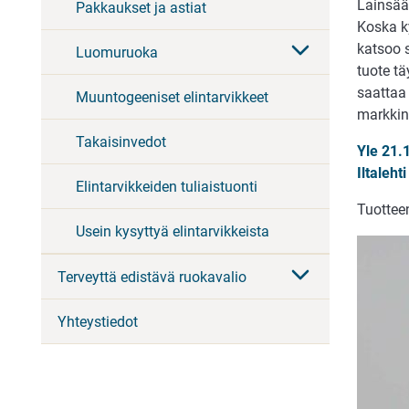
Lainsää
Pakkaukset ja astiat
Koska ky
katsoo s
Luomuruoka
tuote tä
saattaa
Muuntogeeniset elintarvikkeet
markkino
Takaisinvedot
Yle 21.
Iltaleht
Elintarvikkeiden tuliaistuonti
Tuottee
Usein kysyttyä elintarvikkeista
Terveyttä edistävä ruokavalio
Yhteystiedot