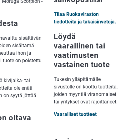
dad Moruga Scorpion -
Tilaa Ruokaviraston
tiedotteita ja takaisinvetoja.
desta
Löydä
 havaittu sisältävän
vaarallinen tai
koiden sisältämä
heuttaa ihon ja
vaatimusten
 tuote on poistettu
vastainen tuote
Tukesin ylläpitämälle
kivijalka- tai
sivustolle on koottu tuotteita,
otteita ole enää
joiden myyntiä viranomaiset
n on syytä jättää
tai yritykset ovat rajoittaneet.
Vaaralliset tuotteet
on oltava