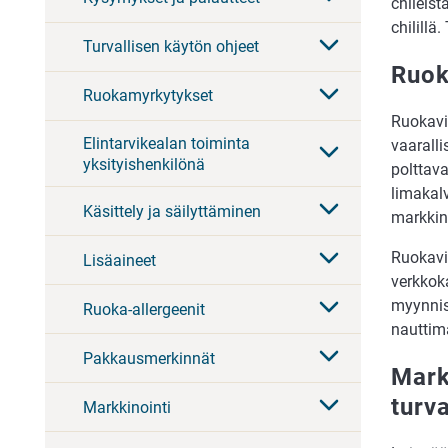
chileist
chilillä
Turvallisen käytön ohjeet
Ruok
Ruokamyrkytykset
Ruokavir
Elintarvikealan toiminta
vaaralli
yksityishenkilönä
polttava
limakalv
Käsittely ja säilyttäminen
markkino
Ruokavir
Lisäaineet
verkkoka
myynnis
Ruoka-allergeenit
nauttim
Pakkausmerkinnät
Mark
turva
Markkinointi