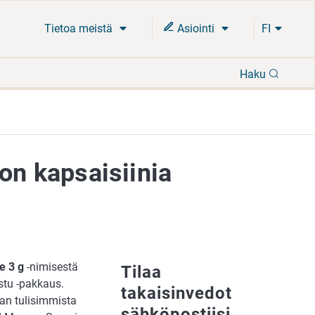
Tietoa meistä
Asiointi
FI
Hae
Haku
on kapsaisiinia
ge
3 g
-nimisestä
Tilaa
stu -pakkaus.
takaisinvedot
an tulisimmista
sähköpostiisi