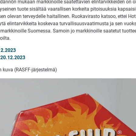
dännön mukaan markkinoille saatettavien elintarvikkeiden on olt
seinen tuote sisältää vaarallisen korkeita pitoisuuksia kapsaisi
en olevan terveydelle haitallinen. Ruokavirasto katsoo, ettei Hot
ytä elintarvikkeita koskevaa turvallisuusvaatimusta ja sen vuoksi
 markkinoille Suomessa. Samoin jo markkinoille saatetut tuottee
ilta.
12.2023
i 20.12.2023
n kuva (RASFF-järjestelmä)