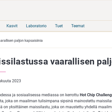
Siirry
Siirry
suoraan
koko
sisältöön
sivuston
hakuun
Kasvit
Laboratorio
Tuet
Teemat
arallisen paljon kapsaisiinia
ssilastussa vaarallisen palj
lukuuta 2023
udessa ja sosiaalisessa mediassa on kerrottu
Hot Chip Challen
sta, joka on maailman tulisimpana sipsinä mainostettu maissila
ä on yksittäinen maissilastu, joka on maustettu yhdellä maailm