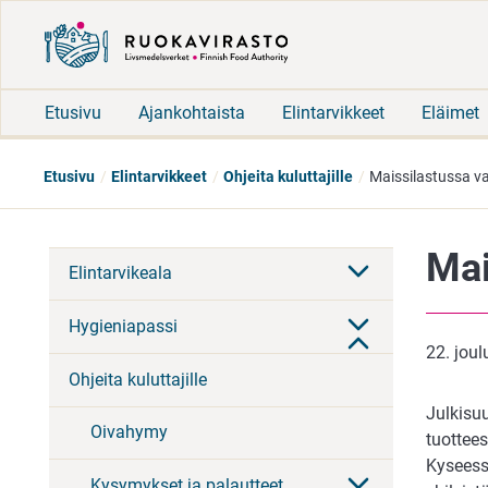
Etusivu
Ajankohtaista
Elintarvikkeet
Eläimet
Etusivu
Elintarvikkeet
Ohjeita kuluttajille
Maissilastussa va
Mai
Elintarvikeala
Hygieniapassi
22. jou
Ohjeita kuluttajille
Julkisu
Oivahymy
tuottee
Kyseess
Kysymykset ja palautteet