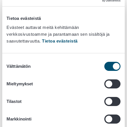
voivat liittyä kyseisten tuotteiden nauttimiseen, yritys
kehottaa kääntymään lääkärin puoleen.
Tietoa evästeistä
Lisätietoja:
nordic.recall@haribo.com
Evästeet auttavat meitä kehittämään
Asiaa hoitaa Ruokavirastossa ylitarkastaja Mika Varjonen,
verkkosivustoamme ja parantamaan sen sisältöjä ja
p. 050 38 68 416,
etunimi.sukunimi@ruokavirasto.fi
.
saavutettavuutta.
Tietoa evästeistä
Kuvat tuotteista:
(Kuvat: Haribo Lakrids Oy Ab)
Suostumuksen
Välttämätön
valinta
Mieltymykset
Tilastot
Markkinointi