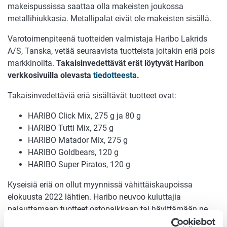
makeispussissa saattaa olla makeisten joukossa
metallihiukkasia. Metallipalat eivät ole makeisten sisällä.
Varotoimenpiteenä tuotteiden valmistaja Haribo Lakrids
A/S, Tanska, vetää seuraavista tuotteista joitakin eriä pois
markkinoilta.
Takaisinvedettävät erät löytyvät Haribon
verkkosivuilla olevasta
tiedotteesta.
Takaisinvedettäviä eriä sisältävät tuotteet ovat:
HARIBO Click Mix, 275 g ja 80 g
HARIBO Tutti Mix, 275 g
HARIBO Matador Mix, 275 g
HARIBO Goldbears, 120 g
HARIBO Super Piratos, 120 g
Kyseisiä eriä on ollut myynnissä vähittäiskaupoissa
elokuusta 2022 lähtien. Haribo neuvoo kuluttajia
palauttamaan tuotteet ostopaikkaan tai hävittämään ne.
Lisäksi mikäli kuluttaja havaitsee epäilyttäviä oireita, jotka