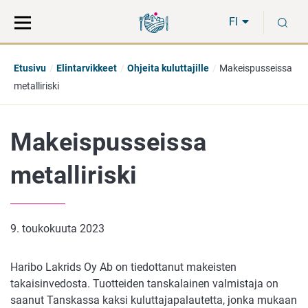
Siirry
Siirry
H
suoraan
koko
FI
sisältöön
sivuston
hakuun
Etusivu
Elintarvikkeet
Ohjeita kuluttajille
Makeispusseissa
metalliriski
Makeispusseissa
metalliriski
9. toukokuuta 2023
Haribo Lakrids Oy Ab on tiedottanut makeisten
takaisinvedosta. Tuotteiden tanskalainen valmistaja on
saanut Tanskassa kaksi kuluttajapalautetta, jonka mukaan