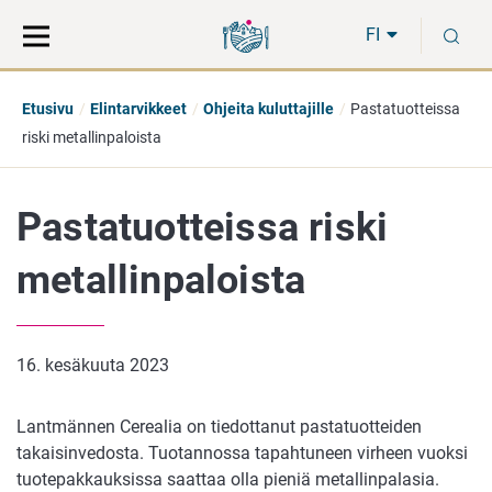
Siirry
Siirry
H
suoraan
koko
FI
sisältöön
sivuston
hakuun
Etusivu
Elintarvikkeet
Ohjeita kuluttajille
Pastatuotteissa
riski metallinpaloista
Pastatuotteissa riski
metallinpaloista
16. kesäkuuta 2023
Lantmännen Cerealia on tiedottanut pastatuotteiden
takaisinvedosta. Tuotannossa tapahtuneen virheen vuoksi
tuotepakkauksissa saattaa olla pieniä metallinpalasia.