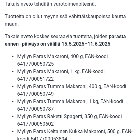
Takaisinveto tehdään varotoimenpiteenä.
Tuotteita on ollut myynnissä vähittäiskaupoissa kautta
maan.
Takaisinveto koskee seuraavia tuotteita, joiden
parasta
ennen -päiväys on välillä 15.5.2025–11.6.2025
:
Myllyn Paras Makaroni, 400 g, EAN-koodi
6417700050725
Myllyn Paras Makaroni, 1 kg, EAN-koodi
6417700051722
Myllyn Paras Tumma Makaroni, 400 g, EAN-koodi
6417700050749
Myllyn Paras Tumma Makaroni, 1 kg, EAN-koodi
6417700050787
Myllyn Paras Raketti Spagetti, 350 g, EAN-koodi
6417700050602
Myllyn Paras Keltainen Kukka Makaroni, 500 g, EAN-
koodi 6417700053894