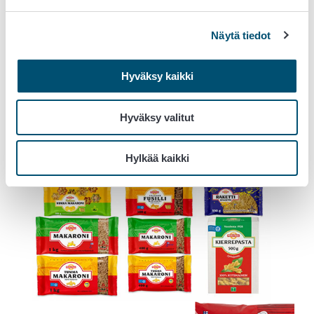
Kotimaista makaroni:
SOK:n
tiedote
.
Lisätietoja: S-Kuluttajaneuvonta
www.s-
Näytä tiedot
kuluttajaneuvonta.fi
tai arkisin klo 9–13 puh. 0800 97322
Asiaa hoitaa Ruokavirastossa erityisasiantuntija Paula
Hyväksy kaikki
Hietanen, p. 050 5969 637,
etunimi.sukunimi@ruokavirasto.fi
.
Hyväksy valitut
Kuvat tuotteista (Lantmännen Cerealia, Kesko, SOK,
Tokmanni)
Hylkää kaikki