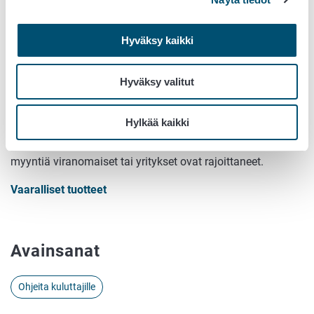
Tilaa takaisinvedot sähköpostiisi
Hyväksy kaikki
Tilaa Ruokaviraston tiedotteita ja takaisinvetoja.
Hyväksy valitut
Löydä vaarallinen tai vaatimusten
vastainen tuote
Hylkää kaikki
Tukesin ylläpitämälle sivustolle on koottu tuotteita, joiden
myyntiä viranomaiset tai yritykset ovat rajoittaneet.
Vaaralliset tuotteet
Avainsanat
Ohjeita kuluttajille