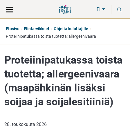
Siirry
Siirry
H
suoraan
koko
FI
sisältöön
sivuston
hakuun
Etusivu
Elintarvikkeet
Ohjeita kuluttajille
Proteiinipatukassa toista tuotetta; allergeenivaara
Proteiinipatukassa toista
tuotetta; allergeenivaara
(maapähkinän lisäksi
soijaa ja soijalesitiiniä)
28. toukokuuta 2026