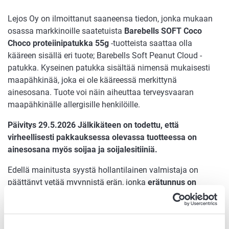
Lejos Oy on ilmoittanut saaneensa tiedon, jonka mukaan
osassa markkinoille saatetuista
Barebells SOFT Coco
Choco proteiinipatukka 55g
-tuotteista saattaa olla
kääreen sisällä eri tuote; Barebells Soft Peanut Cloud -
patukka. Kyseinen patukka sisältää nimensä mukaisesti
maapähkinää, joka ei ole kääreessä merkittynä
ainesosana. Tuote voi näin aiheuttaa terveysvaaran
maapähkinälle allergisille henkilöille.
Päivitys 29.5.2026 Jälkikäteen on todettu, että
virheellisesti pakkauksessa olevassa tuotteessa on
ainesosana myös soijaa ja soijalesitiiniä.
Edellä mainitusta syystä hollantilainen valmistaja on
päättänyt vetää myynnistä erän, jonka
erätunnus on
L6055-R ja parasta ennen -päiväys 24.2.2027
. Tuotteen
GTIN-numero on 7340001805383.
Tuote-erä on ollut myynnissä huhtikuun alusta alkaen