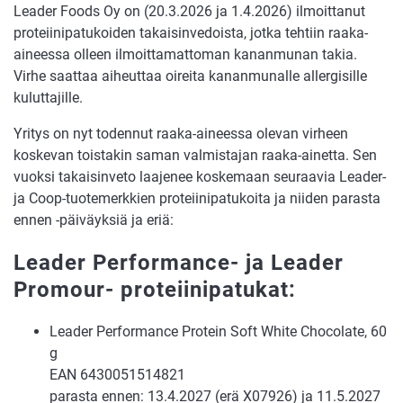
Leader Foods Oy on (20.3.2026 ja 1.4.2026) ilmoittanut
proteiinipatukoiden takaisinvedoista, jotka tehtiin raaka-
aineessa olleen ilmoittamattoman kananmunan takia.
Virhe saattaa aiheuttaa oireita kananmunalle allergisille
kuluttajille.
Yritys on nyt todennut raaka-aineessa olevan virheen
koskevan toistakin saman valmistajan raaka-ainetta. Sen
vuoksi takaisinveto laajenee koskemaan seuraavia Leader-
ja Coop-tuotemerkkien proteiinipatukoita ja niiden parasta
ennen -päiväyksiä ja eriä:
Leader Performance- ja Leader
Promour- proteiinipatukat:
Leader Performance Protein Soft White Chocolate, 60
g
EAN 6430051514821
parasta ennen: 13.4.2027 (erä X07926) ja 11.5.2027