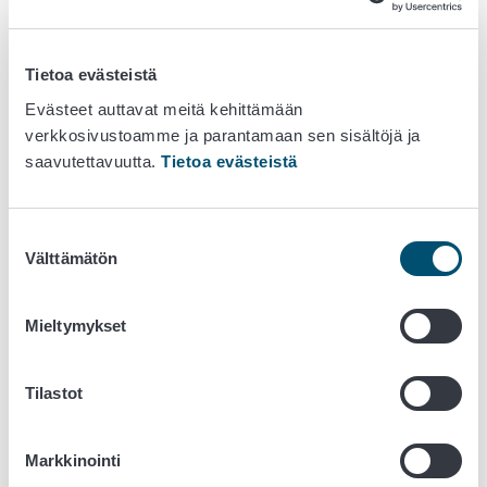
Salty Caramel
EAN 7340191143821
Tietoa evästeistä
parasta ennen: 9.4.2027 (erä X07726)
Evästeet auttavat meitä kehittämään
verkkosivustoamme ja parantamaan sen sisältöjä ja
Choco Mint
saavutettavuutta.
Tietoa evästeistä
EAN 7340191143838
parasta ennen: 20.4.2027 (erä X08026)
Choco
Suostumuksen
Välttämätön
EAN 7340191143845
valinta
parasta ennen: 9.3.2027 (erä X04826), 17.4.2027 (erä
X07826) ja 13.5.2027 (erä X09926).
Mieltymykset
Coop- tuotemerkin tuotteita on myyty S-ryhmän Prisma-, S-
market-, Sale-, Alepa-, ABC- ja Food Market Herkku -
Tilastot
myymälöissä sekä verkkokaupoissa s-kaupat.fi ja
prisma.fi.
Markkinointi
Leader -tuotemerkin tuotteita on ollut myynnissä eri