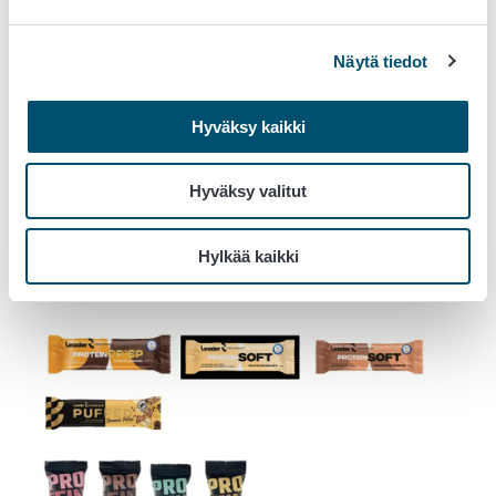
kauppaketjujen myymälöissä. Näitä tuotteita koskeva
tiedote kuluttajille löytyy ainakin
STT:n verkkosivuilta.
Näytä tiedot
SOK:n tiedote ja ohjeet kuluttajille löytyy
täältä.
Hyväksy kaikki
Asiaa hoitaa Ruokavirastossa erityisasiantuntija Mika
Varjonen, p. 050 38 68 416,
Hyväksy valitut
etunimi.sukunimi@ruokavirasto.fi
.
Kuvat tuotepakkauksista:
Hylkää kaikki
(Kuvat: Leader Foods Oy ja SOK)