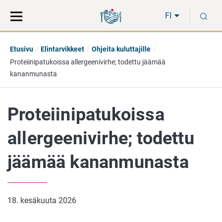
Siirry
Siirry
H
suoraan
koko
FI
sisältöön
sivuston
hakuun
Etusivu
Elintarvikkeet
Ohjeita kuluttajille
Proteiinipatukoissa allergeenivirhe; todettu jäämää
kananmunasta
Proteiinipatukoissa
allergeenivirhe; todettu
jäämää kananmunasta
18. kesäkuuta 2026