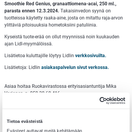
Smoothie Red Genius, granaattiomena-acai, 250 ml.,
parasta ennen 12.3.2024.
Takaisinvedon syynä on
tuotteissa käytetty raaka-aine, josta on mitattu raja-arvon
ylittäviä pitoisuuksia hometoksiini patuliinia.
Kyseistä tuote-erää on ollut myynnissä noin kuukauden
ajan Lidl-myymälöissä.
Lisätietoa kuluttajille löytyy Lidlin
verkkosivuilta.
Lisätietoja: Lidlin
asiakaspalvelun sivut verkossa.
Asiaa hoitaa Ruokavirastossa erityisasiantuntija Mika
Varjonen, p. 050 38 68 416,
etunimi.sukunimi@ruokavirasto.fi
.
Tietoa evästeistä
Kuvat tuotteista:
Evästeet auttavat meitä kehittämään
(Kuvat: Lidl)