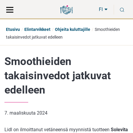
Siirry
Siirry
H
suoraan
koko
FI
sisältöön
sivuston
hakuun
Etusivu
Elintarvikkeet
Ohjeita kuluttajille
Smoothieiden
takaisinvedot jatkuvat edelleen
Smoothieiden
takaisinvedot jatkuvat
edelleen
7. maaliskuuta 2024
Lidl on ilmoittanut vetäneensä myynnistä tuotteen
Solevita