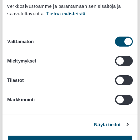
verkkosivustoamme ja parantamaan sen sisältöjä ja
saavutettavuutta.
Tietoa evästeistä
Suostumuksen
Välttämätön
valinta
Mieltymykset
Tilastot
Markkinointi
Tilaa takaisinvedot sähköpostiisi
Näytä tiedot
Tilaa Ruokaviraston tiedotteita ja takaisinvetoja.