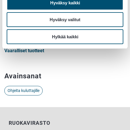
Hyväksy kaikki
Löydä vaarallinen tai vaatimusten
vastainen tuote
Hyväksy valitut
Tukesin ylläpitämälle sivustolle on koottu tuotteita, joiden
Hylkää kaikki
myyntiä viranomaiset tai yritykset ovat rajoittaneet.
Vaaralliset tuotteet
Avainsanat
Ohjeita kuluttajille
RUOKAVIRASTO