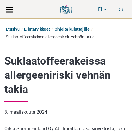
Siirry
Siirry
H
suoraan
koko
FI
sisältöön
sivuston
hakuun
Etusivu
Elintarvikkeet
Ohjeita kuluttajille
Suklaatoffeerakeissa allergeeniriski vehnän takia
Suklaatoffeerakeissa
allergeeniriski vehnän
takia
8. maaliskuuta 2024
Orkla Suomi Finland Oy Ab ilmoittaa takaisinvedosta, joka