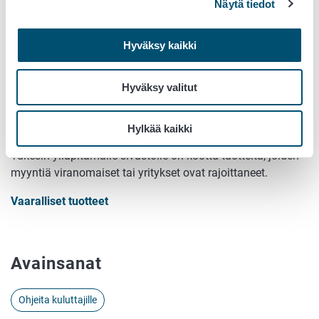
Näytä tiedot
Tilaa takaisinvedot sähköpostiisi
Hyväksy kaikki
Tilaa Ruokaviraston tiedotteita ja takaisinvetoja.
Hyväksy valitut
Löydä vaarallinen tai vaatimusten
vastainen tuote
Hylkää kaikki
Tukesin ylläpitämälle sivustolle on koottu tuotteita, joiden
myyntiä viranomaiset tai yritykset ovat rajoittaneet.
Vaaralliset tuotteet
Avainsanat
Ohjeita kuluttajille