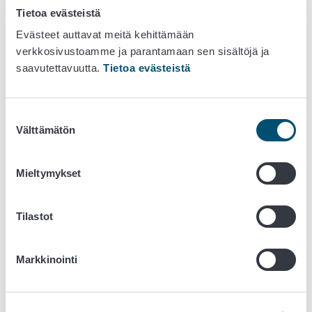
Tietoa evästeistä
Asiaa hoitaa Ruokavirastossa erityisasiantuntija Mika
Evästeet auttavat meitä kehittämään
Varjonen, p. 050 38 68 416,
verkkosivustoamme ja parantamaan sen sisältöjä ja
etunimi.sukunimi@ruokavirasto.fi
.
saavutettavuutta.
Tietoa evästeistä
Kuva tuotteesta:
(Kuva: Orkla Suomi Finland Oy Ab)
Suostumuksen
Välttämätön
valinta
Mieltymykset
Tilastot
Markkinointi