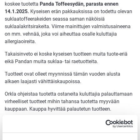
koskee tuotetta
Panda Toffeesydän, parasta ennen
14.1.2025.
Kyseisen erän pakkauksissa on todettu olevan
suklaatoffeerakeiden seassa saman näköisiä
suklaalakritsirakeita. Viime mainittujen valmistusaineena
on mm. vehnää, joka voi aiheuttaa osalle kuluttajia
allergiaoireita.
Takaisinveto ei koske kyseisen tuotteen muita tuote-eriä
eikä Pandan muita suklaa- tai raetuotteita.
Tuotteet ovat olleet myynnissä tämän vuoden alusta
alkaen laajasti vähittäiskaupoissa.
Orkla ohjeistaa tuotetta ostaneita kuluttajia palauttamaan
virheelliset tuotteet mihin tahansa tuotetta myyvään
kauppaan. Kauppa hyvittää palautetun tuotteen.
Lisätietoja: Orkla Suomi Finland Oy Ab:n kuluttajapalvelu
puhelimitse 0800 133 933 (arkipäivisin klo 9-12) tai
sähköpostitse
kuluttajapalvelu@orkla.fi