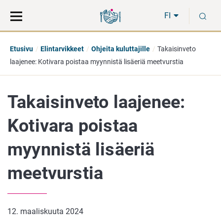
Siirry
Siirry
H
suoraan
koko
FI
sisältöön
sivuston
hakuun
Etusivu
Elintarvikkeet
Ohjeita kuluttajille
Takaisinveto
laajenee: Kotivara poistaa myynnistä lisäeriä meetvurstia
Takaisinveto laajenee:
Kotivara poistaa
myynnistä lisäeriä
meetvurstia
12. maaliskuuta 2024