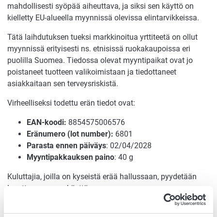
mahdollisesti syöpää aiheuttava, ja siksi sen käyttö on
kielletty EU-alueella myynnissä olevissa elintarvikkeissa.
Tätä laihdutuksen tueksi markkinoitua yrttiteetä on ollut
myynnissä erityisesti ns. etnisissä ruokakaupoissa eri
puolilla Suomea. Tiedossa olevat myyntipaikat ovat jo
poistaneet tuotteen valikoimistaan ja tiedottaneet
asiakkaitaan sen terveysriskistä.
Virheelliseksi todettu erän tiedot ovat:
EAN-koodi:
8854575006576
Eränumero (lot number):
6801
Parasta ennen päiväys
: 02/04/2028
Myyntipakkauksen paino
: 40 g
Kuluttajia, joilla on kyseistä erää hallussaan, pyydetään
lopettamaan sen käyttö.
Asiaa hoitaa Ruokavirastossa erityisasiantuntija Mika