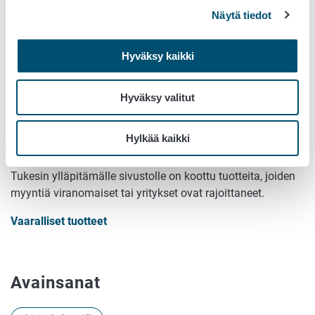
Näytä tiedot
Tilaa takaisinvedot sähköpostiisi
Hyväksy kaikki
Tilaa Ruokaviraston tiedotteita ja takaisinvetoja.
Hyväksy valitut
Löydä vaarallinen tai vaatimusten
Hylkää kaikki
vastainen tuote
Tukesin ylläpitämälle sivustolle on koottu tuotteita, joiden
myyntiä viranomaiset tai yritykset ovat rajoittaneet.
Vaaralliset tuotteet
Avainsanat