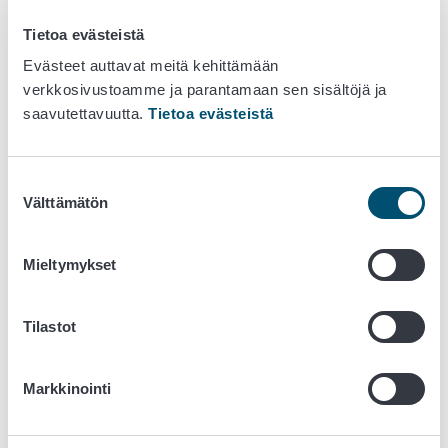
Varjonen, p. 050 38 68 416,
etunimi.sukunimi@ruokavirasto.fi
.
Tietoa evästeistä
Evästeet auttavat meitä kehittämään
Kuva tuotepakkauksesta:
verkkosivustoamme ja parantamaan sen sisältöjä ja
saavutettavuutta.
Tietoa evästeistä
Suostumuksen
Välttämätön
valinta
Mieltymykset
Tilastot
Markkinointi