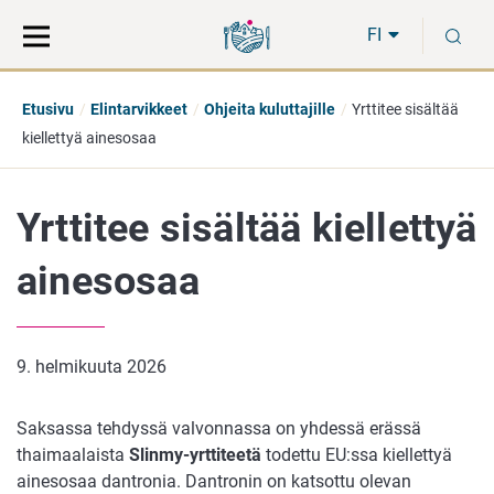
Siirry
Siirry
H
suoraan
koko
FI
sisältöön
sivuston
hakuun
Etusivu
Elintarvikkeet
Ohjeita kuluttajille
Yrttitee sisältää
kiellettyä ainesosaa
Yrttitee sisältää kiellettyä
ainesosaa
9. helmikuuta 2026
Saksassa tehdyssä valvonnassa on yhdessä erässä
thaimaalaista
Slinmy-yrttiteetä
todettu EU:ssa kiellettyä
ainesosaa dantronia. Dantronin on katsottu olevan