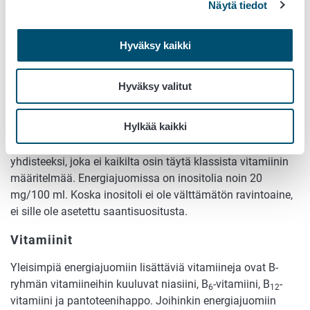
Näytä tiedot
ainesosien vaikutuksesta ei ole saatu varmuutta.
Guaranapitoisten tuotteiden vaikutus ei eroa muista
kofeiinipitoisista tuotteista. Guaranaan liittyvät
Hyväksy kaikki
sivuvaikutukset ovat samat kuin muilla kofeiinipitoisilla
tuotteilla.
Hyväksy valitut
Inositoli
Hylkää kaikki
Inositoli on vesiliukoinen yhdiste, jota elimistö syntetisoi
glukoosista. Se luokitellaan ns. vitamiinin kaltaiseksi
yhdisteeksi, joka ei kaikilta osin täytä klassista vitamiinin
määritelmää. Energiajuomissa on inositolia noin 20
mg/100 ml. Koska inositoli ei ole välttämätön ravintoaine,
ei sille ole asetettu saantisuositusta.
Vitamiinit
Yleisimpiä energiajuomiin lisättäviä vitamiineja ovat B-
ryhmän vitamiineihin kuuluvat niasiini, B
-vitamiini, B
-
6
12
vitamiini ja pantoteenihappo. Joihinkin energiajuomiin