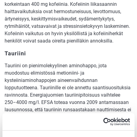
korkeintaan 400 mg kofeiinia. Kofeiinin liikasaannin
haittavaikutuksia ovat hermostuneisuus, levottomuus,
ärtyneisyys, keskittymisvaikeudet, sydämentykytys,
rytmihäiriöt, vatsavaivat ja stressinsietokyvyn laskeminen.
Kofeiinin vaikutus on hyvin yksilöllistä ja kofeiiniherkät
henkilöt voivat saada oireita pienilläkin annoksilla.
Tauriini
Tauriini on pienimolekyylinen aminohappo, jota
muodostuu elimistössä metioniini- ja
kysteiiniaminohappojen aineenvaihdunnan
lopputuotteena. Tauriinille ei ole annettu saantisuosituksia
ravinnosta. Energiajuomien tauriinipitoisuus vaihtelee
250–4000 mg/l. EFSA toteaa vuonna 2009 antamassaan
lausunnossa, että tauriinin runsaastakaan nauttimisesta ei
pitäisi olla haittaa. Lausunnossa vahvistetaan tauriinin
suurimmaksi vuorokautiseksi määräksi, jolla ei ole
havaittavia haittavaikutuksia, 1 000 mg kehon painokiloa