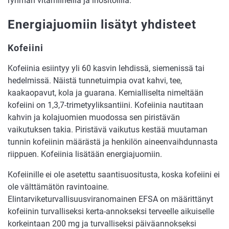
ryhmän vitamiineilla ja inositolilla.
Energiajuomiin lisätyt yhdisteet
Kofeiini
Kofeiinia esiintyy yli 60 kasvin lehdissä, siemenissä tai
hedelmissä. Näistä tunnetuimpia ovat kahvi, tee,
kaakaopavut, kola ja guarana. Kemialliselta nimeltään
kofeiini on 1,3,7-trimetyyliksantiini. Kofeiinia nautitaan
kahvin ja kolajuomien muodossa sen piristävän
vaikutuksen takia. Piristävä vaikutus kestää muutaman
tunnin kofeiinin määrästä ja henkilön aineenvaihdunnasta
riippuen. Kofeiinia lisätään energiajuomiin.
Kofeiinille ei ole asetettu saantisuositusta, koska kofeiini ei
ole välttämätön ravintoaine.
Elintarviketurvallisuusviranomainen EFSA on määrittänyt
kofeiinin turvalliseksi kerta-annokseksi terveelle aikuiselle
korkeintaan 200 mg ja turvalliseksi päiväannokseksi