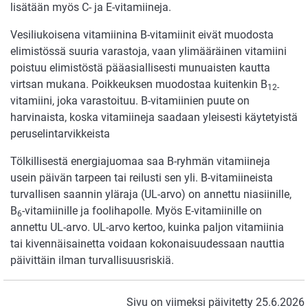
lisätään myös C- ja E-vitamiineja.
Vesiliukoisena vitamiinina B-vitamiinit eivät muodosta
elimistössä suuria varastoja, vaan ylimääräinen vitamiini
poistuu elimistöstä pääasiallisesti munuaisten kautta
virtsan mukana. Poikkeuksen muodostaa kuitenkin B
12-
vitamiini, joka varastoituu. B-vitamiinien puute on
harvinaista, koska vitamiineja saadaan yleisesti käytetyistä
peruselintarvikkeista
Tölkillisestä energiajuomaa saa B-ryhmän vitamiineja
usein päivän tarpeen tai reilusti sen yli. B-vitamiineista
turvallisen saannin yläraja (UL-arvo) on annettu niasiinille,
B
-vitamiinille ja foolihapolle. Myös E-vitamiinille on
6
annettu UL-arvo. UL-arvo kertoo, kuinka paljon vitamiinia
tai kivennäisainetta voidaan kokonaisuudessaan nauttia
päivittäin ilman turvallisuusriskiä.
Sivu on viimeksi päivitetty 25.6.2026