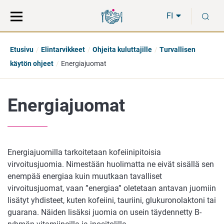
Siirry
Siirry
H
suoraan
koko
FI
sisältöön
sivuston
hakuun
Etusivu
Elintarvikkeet
Ohjeita kuluttajille
Turvallisen
käytön ohjeet
Energiajuomat
Energiajuomat
Energiajuomilla tarkoitetaan kofeiinipitoisia
virvoitusjuomia. Nimestään huolimatta ne eivät sisällä sen
enempää energiaa kuin muutkaan tavalliset
virvoitusjuomat, vaan ”energiaa” oletetaan antavan juomiin
lisätyt yhdisteet, kuten kofeiini, tauriini, glukuronolaktoni tai
guarana. Näiden lisäksi juomia on usein täydennetty B-