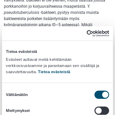
välityksellä. Bakteeri ei ole yleinen, mutta saattaa joutua
porkkanoihin jo korjuuvaiheessa maaperästä.
Y.
pseudotuberculosis
-bakteeri, pystyy monista muista
bakteereista poiketen lisääntymään myös
kylmävarastoinnin aikana (0–5 asteessa). Mikäli
bakteerimäärä lisääntyy riittävästi, saattaa se aiheuttaa
sairastumisia. Erityisen suuria bakteeripitoisuuksia on
epidemioiden yhteydessä löydetty varastoinnin aikana
pilaantuneista porkkanoista.
Tietoa evästeistä
Evästeet auttavat meitä kehittämään
Kasvisten oikea käsittely on
verkkosivustoamme ja parantamaan sen sisältöjä ja
tärkeää ruokamyrkytysten
saavutettavuutta.
Tietoa evästeistä
ehkäisyssä
Kasvisten käsittelyn perusasioita: Pesu, kuoriminen ja
Suostumuksen
Välttämätön
tuotteille omat välineet
valinta
Oikein käsiteltynä tuoreet kasvikset ovat turvallisia käyttää.
Mieltymykset
Kotikeittiössäkin kasviksia käsitellessä tulee muistaa hyvä