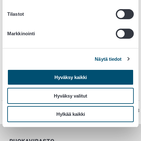
hygienia. Mikrobit ovat kasvisten pinnassa, ja niitä voidaan
poistaa kuorimalla tai pesemällä tuotteet huolellisesti.
Tilastot
Lisäksi tulee muistaa pestä kädet huolellisesti ja riittävän
usein.
Markkinointi
Pese kädet ennen kuin alat laittaa ruokaa.
Pese kädet myös esimerkiksi multaisten juuresten
käsittelyn jälkeen.
Näytä tiedot
Käsittele raakoja kasviksia ja kypsiä ruokia eri
välineillä tai puhdista välineet välissä huolellisesti.
Pese vihannekset ennen käyttöä.
Hyväksy kaikki
Pese raakana syötävät juurekset sekä ennen että
jälkeen kuorimisen.
Hyväksy valitut
Sivu on viimeksi päivitetty 12.9.2023
Hylkää kaikki