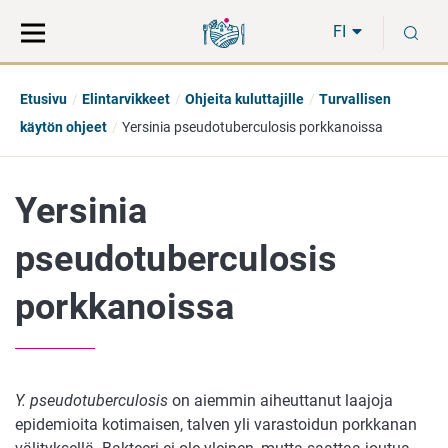
Siirry
Siirry
H
suoraan
koko
FI
sisältöön
sivuston
hakuun
Etusivu
Elintarvikkeet
Ohjeita kuluttajille
Turvallisen
käytön ohjeet
Yersinia pseudotuberculosis porkkanoissa
Yersinia
pseudotuberculosis
porkkanoissa
Y. pseudotuberculosis
on aiemmin aiheuttanut laajoja
epidemioita kotimaisen, talven yli varastoidun porkkanan