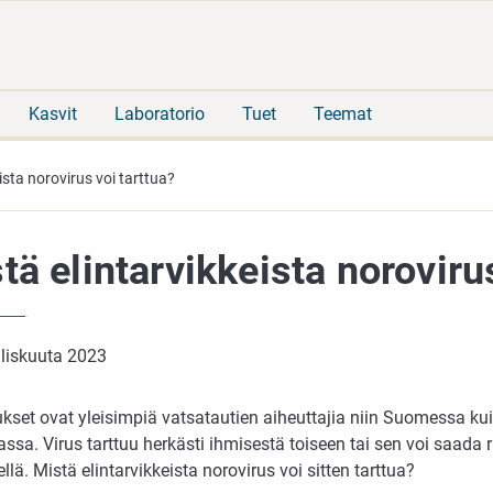
Siirry
Siirry
suoraan
koko
sisältöön
sivuston
hakuun
Kasvit
Laboratorio
Tuet
Teemat
ista norovirus voi tarttua?
tä elintarvikkeista noroviru
liskuuta 2023
ukset ovat yleisimpiä vatsatautien aiheuttajia niin Suomessa ku
sa. Virus tarttuu herkästi ihmisestä toiseen tai sen voi saada 
ellä. Mistä elintarvikkeista norovirus voi sitten tarttua?