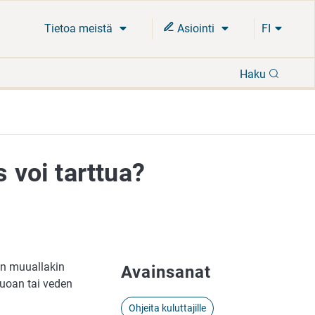
Tietoa meistä
Asiointi
FI
Hae
Haku
s voi tarttua?
in muuallakin
Avainsanat
ruoan tai veden
Ohjeita kuluttajille