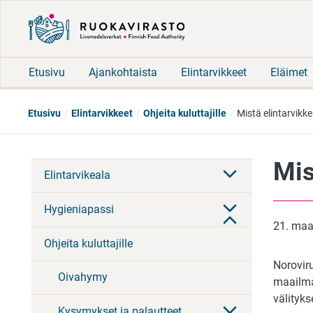
Etusivu
Ajankohtaista
Elintarvikkeet
Eläimet
Etusivu
Elintarvikkeet
Ohjeita kuluttajille
Mistä elintarvikke
Mis
Elintarvikeala
Hygieniapassi
21. maa
Ohjeita kuluttajille
Norovir
Oivahymy
maailmas
välityks
Kysymykset ja palautteet