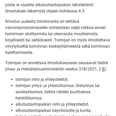
joista ei vaadita alkutuotantopaikan rekisteröinti-
ilmoituksen tekemistä ohjeen kohdassa 4.3.
Ilmoitus uudesta toiminnasta on tehtävä
valvontaviranomaiselle viimeistään neljä viikkoa ennen
toiminnan aloittamista tai olennaista muuttamista,
kirjallisesti tai sähköisesti. Toimijan on myös ilmoitettava
viivytyksettä toiminnan keskeyttämisestä sekä toiminnan
lopettamisesta.
Toimijan on annettava ilmoituksessaan seuraavat tiedot
(maa- ja metsätalousministeriön asetus 318/2021, 2 §):
toimijan nimi ja yhteystiedot;
toimijan yritys- ja yhteisötunnus, tilatunnus tai
asiakastunnus, taikka näiden puuttuessa
henkilötunnus;
alkutuotantopaikan nimi ja yhteystiedot;
alkutuotantopaikan käyntiosoite ja kunta;