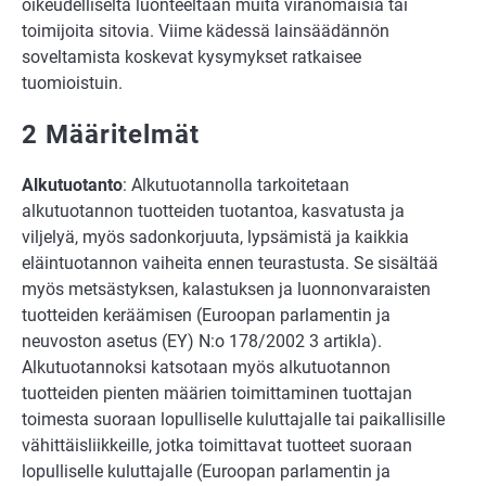
oikeudelliselta luonteeltaan muita viranomaisia tai
toimijoita sitovia. Viime kädessä lainsäädännön
soveltamista koskevat kysymykset ratkaisee
tuomioistuin.
2 Määritelmät
Alkutuotanto
: Alkutuotannolla tarkoitetaan
alkutuotannon tuotteiden tuotantoa, kasvatusta ja
viljelyä, myös sadonkorjuuta, lypsämistä ja kaikkia
eläintuotannon vaiheita ennen teurastusta. Se sisältää
myös metsästyksen, kalastuksen ja luonnonvaraisten
tuotteiden keräämisen (Euroopan parlamentin ja
neuvoston asetus (EY) N:o 178/2002 3 artikla).
Alkutuotannoksi katsotaan myös alkutuotannon
tuotteiden pienten määrien toimittaminen tuottajan
toimesta suoraan lopulliselle kuluttajalle tai paikallisille
vähittäisliikkeille, jotka toimittavat tuotteet suoraan
lopulliselle kuluttajalle (Euroopan parlamentin ja