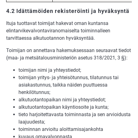
4.2 Idättämöiden rekisteröinti ja hyväksyntä
Ituja tuottavat toimijat hakevat oman kuntansa
elintarvikevalvontaviranomaiselta toiminnalleen
tarvittaessa alkutuotannon hyväksyntää.
Toimijan on annettava hakemuksessaan seuraavat tiedot
(maa- ja metsätalousministeriön asetus 318/2021, 3 §):
toimijan nimi ja yhteystiedot;
toimijan yritys- ja yhteisötunnus, tilatunnus tai
asiakastunnus, taikka näiden puuttuessa
henkilötunnus;
alkutuotantopaikan nimi ja yhteystiedot;
alkutuotantopaikan käyntiosoite ja kunta;
tieto harjoitettavasta toiminnasta ja sen arvioidusta
laajuudesta;
toiminnan arvioitu aloittamisajankohta
kuvaus omavalvonnasta