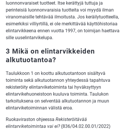
luonnonvaraiset tuotteet. Itse kerättyjä tuttuja ja
perinteisiä luonnonvaraisia tuotteita voi myydä ilman
viranomaisille tehtävää ilmoitusta. Jos keräilytuotteella,
esimerkiksi villiyrtillä, ei ole merkittävää käyttöhistoriaa
elintarvikkeena ennen vuotta 1997, on toimijan haettava
sille uuselintarvikelupa.
3 Mikä on elintarvikkeiden
alkutuotantoa?
Taulukkoon 1 on koottu alkutuotantoon sisältyvä
toiminta sekä alkutuotannon yhteydessä tapahtuva
rekisteröity elintarviketoiminta tai hyväksyttyyn
elintarvikehuoneistoon kuuluva toiminta. Taulukon
tarkoituksena on selventää alkutuotannon ja muun
elintarviketoiminnan välistä eroa.
Ruokaviraston ohjeessa
Rekisteröitävää
elintarviketoimintaa vai ei?
(836/04.02.00.01/2022)