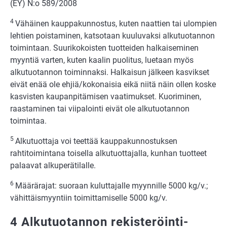
(EY) N:o 589/2008
4
Vähäinen kauppakunnostus, kuten naattien tai ulompien
lehtien poistaminen, katsotaan kuuluvaksi alkutuotannon
toimintaan. Suurikokoisten tuotteiden halkaiseminen
myyntiä varten, kuten kaalin puolitus, luetaan myös
alkutuotannon toiminnaksi. Halkaisun jälkeen kasvikset
eivät enää ole ehjiä/kokonaisia eikä niitä näin ollen koske
kasvisten kaupanpitämisen vaatimukset. Kuoriminen,
raastaminen tai viipalointi eivät ole alkutuotannon
toimintaa.
5
Alkutuottaja voi teettää kauppakunnostuksen
rahtitoimintana toisella alkutuottajalla, kunhan tuotteet
palaavat alkuperätilalle.
6
Määrärajat: suoraan kuluttajalle myynnille 5000 kg/v.;
vähittäismyyntiin toimittamiselle 5000 kg/v.
4 Alkutuotannon rekisteröinti-