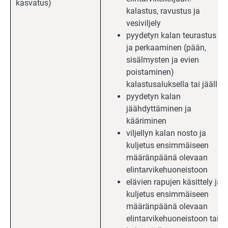
kasvatus)
kalastus, ravustus ja
vesiviljely
pyydetyn kalan teurastus
ja perkaaminen (pään,
sisälmysten ja evien
poistaminen)
kalastusaluksella tai jäällä
pyydetyn kalan
jäähdyttäminen ja
kääriminen
viljellyn kalan nosto ja
kuljetus ensimmäiseen
määränpäänä olevaan
elintarvikehuoneistoon
elävien rapujen käsittely ja
kuljetus ensimmäiseen
määränpäänä olevaan
elintarvikehuoneistoon tai