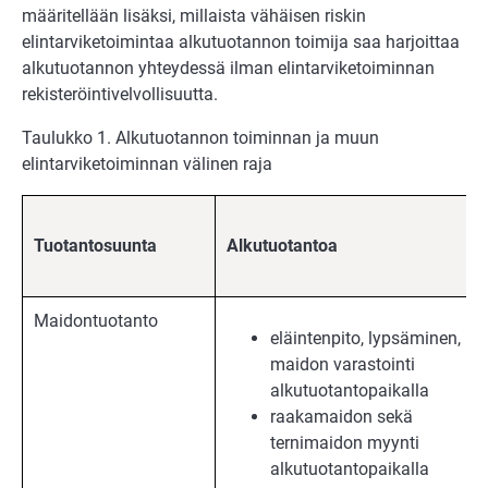
määritellään lisäksi, millaista vähäisen riskin
elintarviketoimintaa alkutuotannon toimija saa harjoittaa
alkutuotannon yhteydessä ilman elintarviketoiminnan
rekisteröintivelvollisuutta.
Taulukko 1. Alkutuotannon toiminnan ja muun
elintarviketoiminnan välinen raja
Tuotantosuunta
Alkutuotantoa
Maidontuotanto
eläintenpito, lypsäminen,
maidon varastointi
alkutuotantopaikalla
raakamaidon sekä
ternimaidon myynti
alkutuotantopaikalla