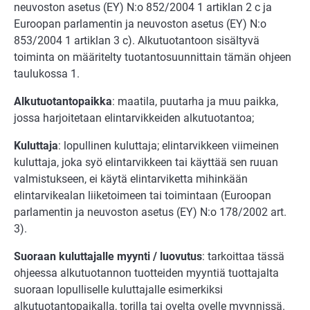
neuvoston asetus (EY) N:o 852/2004 1 artiklan 2 c ja
Euroopan parlamentin ja neuvoston asetus (EY) N:o
853/2004 1 artiklan 3 c). Alkutuotantoon sisältyvä
toiminta on määritelty tuotantosuunnittain tämän ohjeen
taulukossa 1.
Alkutuotantopaikka
: maatila, puutarha ja muu paikka,
jossa harjoitetaan elintarvikkeiden alkutuotantoa;
Kuluttaja
: lopullinen kuluttaja; elintarvikkeen viimeinen
kuluttaja, joka syö elintarvikkeen tai käyttää sen ruuan
valmistukseen, ei käytä elintarviketta mihinkään
elintarvikealan liiketoimeen tai toimintaan (Euroopan
parlamentin ja neuvoston asetus (EY) N:o 178/2002 art.
3).
Suoraan kuluttajalle myynti / luovutus
: tarkoittaa tässä
ohjeessa alkutuotannon tuotteiden myyntiä tuottajalta
suoraan lopulliselle kuluttajalle esimerkiksi
alkutuotantopaikalla, torilla tai ovelta ovelle myynnissä.