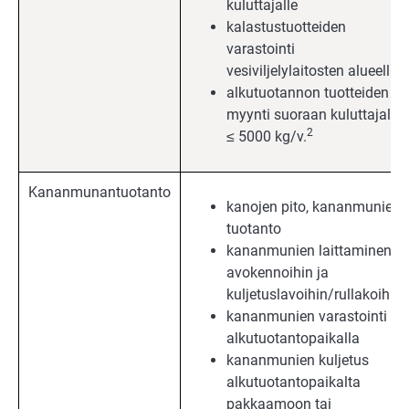
kuluttajalle
kalastustuotteiden
varastointi
vesiviljelylaitosten alueella
alkutuotannon tuotteiden
myynti suoraan kuluttajalle
2
≤ 5000 kg/v.
Kananmunantuotanto
kanojen pito, kananmunien
tuotanto
kananmunien laittaminen
avokennoihin ja
kuljetuslavoihin/rullakoihin
kananmunien varastointi
alkutuotantopaikalla
kananmunien kuljetus
alkutuotantopaikalta
pakkaamoon tai