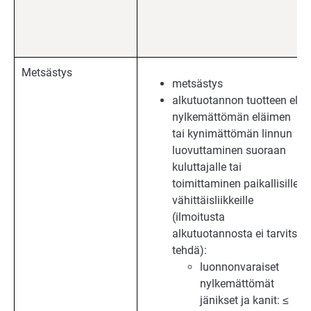
Metsästys
metsästys
alkutuotannon tuotteen eli
nylkemättömän eläimen
tai kynimättömän linnun
luovuttaminen suoraan
kuluttajalle tai
toimittaminen paikallisille
vähittäisliikkeille
(ilmoitusta
alkutuotannosta ei tarvitse
tehdä):
luonnonvaraiset
nylkemättömät
jänikset ja kanit: ≤