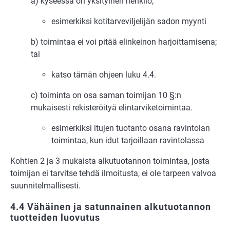
a) kyseessä on yksityinen henkilö;
esimerkiksi kotitarveviljelijän sadon myynti
b) toimintaa ei voi pitää elinkeinon harjoittamisena;
tai
katso tämän ohjeen luku 4.4.
c) toiminta on osa saman toimijan 10 §:n
mukaisesti rekisteröityä elintarviketoimintaa.
esimerkiksi itujen tuotanto osana ravintolan
toimintaa, kun idut tarjoillaan ravintolassa
Kohtien 2 ja 3 mukaista alkutuotannon toimintaa, josta
toimijan ei tarvitse tehdä ilmoitusta, ei ole tarpeen valvoa
suunnitelmallisesti.
4.4 Vähäinen ja satunnainen alkutuotannon
tuotteiden luovutus