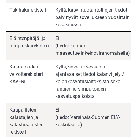
Tukihakurekisteri
Kyllä, kasvintuotantotilojen tiedot
päivittyvät sovellukseen vuosittain
kesäkuussa
Eläintenpitäjä- ja
Ei
pitopaikkarekisteri
(tiedot kunnan
maaseutuelinkeinoviranomaisella)
Kalatalouden
Kyllä, sovelluksessa on
velvoiterekisteri
ajantasaiset tiedot kalanviljely /
KAVERI
kalankasvatuslaitoksista sekä
rapujen ja simpukoiden
kasvatuspaikoista
Kaupallisten
Ei
kalastajien ja
(tiedot Varsinais-Suomen ELY-
kalastusalusten
keskuksella)
rekisteri