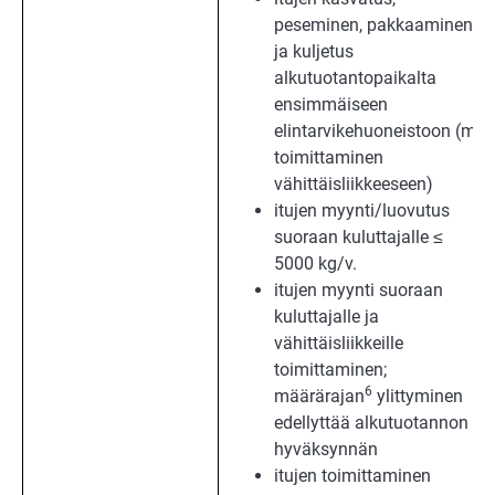
peseminen, pakkaaminen
ja kuljetus
alkutuotantopaikalta
ensimmäiseen
elintarvikehuoneistoon (ml.
toimittaminen
vähittäisliikkeeseen)
itujen myynti/luovutus
suoraan kuluttajalle ≤
5000 kg/v.
itujen myynti suoraan
kuluttajalle ja
vähittäisliikkeille
toimittaminen;
6
määrärajan
ylittyminen
edellyttää alkutuotannon
hyväksynnän
itujen toimittaminen