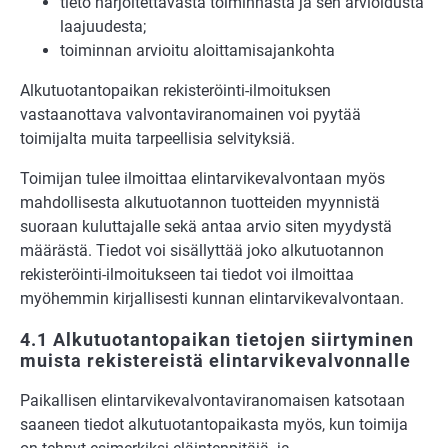
tieto harjoitettavasta toiminnasta ja sen arvioidusta
laajuudesta;
toiminnan arvioitu aloittamisajankohta
Alkutuotantopaikan rekisteröinti-ilmoituksen
vastaanottava valvontaviranomainen voi pyytää
toimijalta muita tarpeellisia selvityksiä.
Toimijan tulee ilmoittaa elintarvikevalvontaan myös
mahdollisesta alkutuotannon tuotteiden myynnistä
suoraan kuluttajalle sekä antaa arvio siten myydystä
määrästä. Tiedot voi sisällyttää joko alkutuotannon
rekisteröinti-ilmoitukseen tai tiedot voi ilmoittaa
myöhemmin kirjallisesti kunnan elintarvikevalvontaan.
4.1 Alkutuotantopaikan tietojen siirtyminen
muista rekistereistä elintarvikevalvonnalle
Paikallisen elintarvikevalvontaviranomaisen katsotaan
saaneen tiedot alkutuotantopaikasta myös, kun toimija