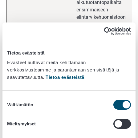
alkutuotantopaikalta
ensimmäiseen
elintarvikehuoneistoon
munien myynti suoraan
kuluttajalle ≤ 5000 kg/v.
munien toimittaminen
vähittäisliikkeille ≤ 5000
Tietoa evästeistä
kg/v.
oman alkutuotantopaikan
Evästeet auttavat meitä kehittämään
tuotannon pakkaaminen
verkkosivustoamme ja parantamaan sen sisältöjä ja
saavutettavuutta.
Tietoa evästeistä
Hunajantuotanto
mehiläistarhaus
Suostumuksen
hunajan linkoaminen,
Välttämätön
valinta
myös rahtitoimintana
hunajan pakkaaminen
alkutuotantopaikalla, myös
Mieltymykset
rahtitoimintana
hunajan kuljetus