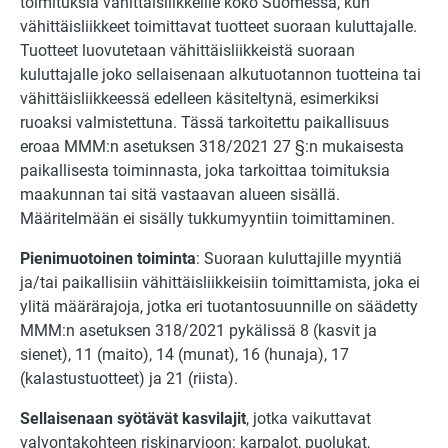
toimituksia vähittäisliikkeille koko Suomessa, kun
vähittäisliikkeet toimittavat tuotteet suoraan kuluttajalle.
Tuotteet luovutetaan vähittäisliikkeistä suoraan
kuluttajalle joko sellaisenaan alkutuotannon tuotteina tai
vähittäisliikkeessä edelleen käsiteltynä, esimerkiksi
ruoaksi valmistettuna. Tässä tarkoitettu paikallisuus
eroaa MMM:n asetuksen 318/2021 27 §:n mukaisesta
paikallisesta toiminnasta, joka tarkoittaa toimituksia
maakunnan tai sitä vastaavan alueen sisällä.
Määritelmään ei sisälly tukkumyyntiin toimittaminen.
Pienimuotoinen toiminta
: Suoraan kuluttajille myyntiä
ja/tai paikallisiin vähittäisliikkeisiin toimittamista, joka ei
ylitä määrärajoja, jotka eri tuotantosuunnille on säädetty
MMM:n asetuksen 318/2021 pykälissä 8 (kasvit ja
sienet), 11 (maito), 14 (munat), 16 (hunaja), 17
(kalastustuotteet) ja 21 (riista).
Sellaisenaan syötävät kasvilajit
, jotka vaikuttavat
valvontakohteen riskinarvioon: karpalot, puolukat,