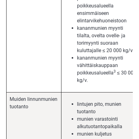
poikkeusalueella
ensimmäiseen
elintarvikehuoneistoon
kananmunien myynti
tilalta, ovelta ovelle- ja
torimyynti suoraan
kuluttajalle ≤ 20 000 kg/v.
kananmunien myynti
vähittäiskauppaan
3
poikkeusalueella
≤ 30 000
kg/v.
Muiden linnunmunien
lintujen pito, munien
tuotanto
tuotanto
munien varastointi
alkutuotantopaikalla
munien kuljetus