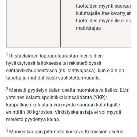
tuotteiden myynti suoraan
kuluttajalle, itse kerättyjen
tuotteiden myynnille ei ole
määrärajaa
1
Riistaeläimen loppuunteurastaminen siihen
hyväksytyssä laitoksessa tai rekisteröidyssä
elintarvikehuoneistossa (nk. lahtivajassa), kun eläin on
tapettu ja mahdollisesti suolistettu muualla.
2
Merestä pyydetyn kalan osalta huomioitava lisäksi EU:n
yhteinen kalastuspolitiikkalainsäädäntö (YKP):
kaupallinen kalastaja voi myydä suoraan kuluttajalle
enintään 30 kg/ostos. Virkistyskalastaja ei voi myydä
merestä pyydettyä kalaa.
3
Munien kaupan pitämistä koskeva Komission asetus