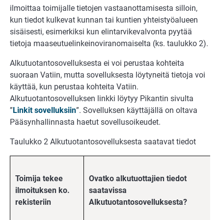
ilmoittaa toimijalle tietojen vastaanottamisesta silloin,
kun tiedot kulkevat kunnan tai kuntien yhteistyöalueen
sisäisesti, esimerkiksi kun elintarvikevalvonta pyytää
tietoja maaseutuelinkeinoviranomaiselta (ks. taulukko 2).
Alkutuotantosovelluksesta ei voi perustaa kohteita
suoraan Vatiin, mutta sovelluksesta löytyneitä tietoja voi
käyttää, kun perustaa kohteita Vatiin.
Alkutuotantosovelluksen linkki löytyy Pikantin sivulta
”
Linkit sovelluksiin
”. Sovelluksen käyttäjällä on oltava
Pääsynhallinnasta haetut sovellusoikeudet.
Taulukko 2 Alkutuotantosovelluksesta saatavat tiedot
Toimija tekee
Ovatko alkutuottajien tiedot
ilmoituksen ko.
saatavissa
rekisteriin
Alkutuotantosovelluksesta?