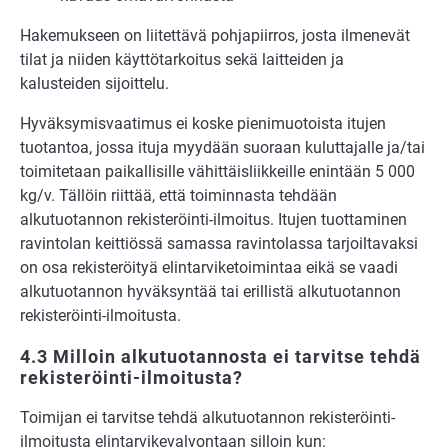
Hakemukseen on liitettävä pohjapiirros, josta ilmenevät
tilat ja niiden käyttötarkoitus sekä laitteiden ja
kalusteiden sijoittelu.
Hyväksymisvaatimus ei koske pienimuotoista itujen
tuotantoa, jossa ituja myydään suoraan kuluttajalle ja/tai
toimitetaan paikallisille vähittäisliikkeille enintään 5 000
kg/v. Tällöin riittää, että toiminnasta tehdään
alkutuotannon rekisteröinti-ilmoitus. Itujen tuottaminen
ravintolan keittiössä samassa ravintolassa tarjoiltavaksi
on osa rekisteröityä elintarviketoimintaa eikä se vaadi
alkutuotannon hyväksyntää tai erillistä alkutuotannon
rekisteröinti-ilmoitusta.
4.3 Milloin alkutuotannosta ei tarvitse tehdä
rekisteröinti-ilmoitusta?
Toimijan ei tarvitse tehdä alkutuotannon rekisteröinti-
ilmoitusta elintarvikevalvontaan silloin kun: