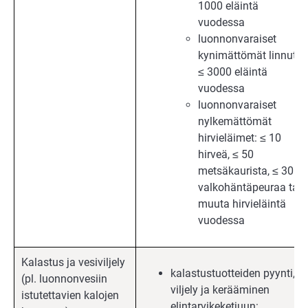
1000 eläintä
vuodessa
luonnonvaraiset
kynimättömät linnut:
≤ 3000 eläintä
vuodessa
luonnonvaraiset
nylkemättömät
hirvieläimet: ≤ 10
hirveä, ≤ 50
metsäkaurista, ≤ 30
valkohäntäpeuraa tai
muuta hirvieläintä
vuodessa
Kalastus ja vesiviljely
kalastustuotteiden pyynti,
(pl. luonnonvesiin
viljely ja kerääminen
istutettavien kalojen
elintarvikeketjuun: