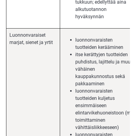
tukkuun; edellyttää aina
alkutuotannon
hyväksynnän
Luonnonvaraiset
luonnonvaraisten
marjat, sienet ja yrtit
tuotteiden kerääminen
itse kerättyjen tuotteiden
puhdistus, lajittelu ja muu
vähäinen
kauppakunnostus sekä
pakkaaminen
luonnonvaraisten
tuotteiden kuljetus
ensimmäiseen
elintarvikehuoneistoon (ml.
toimittaminen
vähittäisliikkeeseen)
luonnonvaraisten