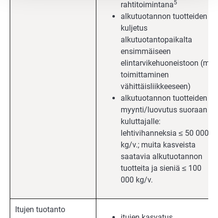
5
rahtitoimintana
alkutuotannon tuotteiden
kuljetus
alkutuotantopaikalta
ensimmäiseen
elintarvikehuoneistoon (ml.
toimittaminen
vähittäisliikkeeseen)
alkutuotannon tuotteiden
myynti/luovutus suoraan
kuluttajalle:
lehtivihanneksia ≤ 50 000
kg/v.; muita kasveista
saatavia alkutuotannon
tuotteita ja sieniä ≤ 100
000 kg/v.
Itujen tuotanto
itujen kasvatus,