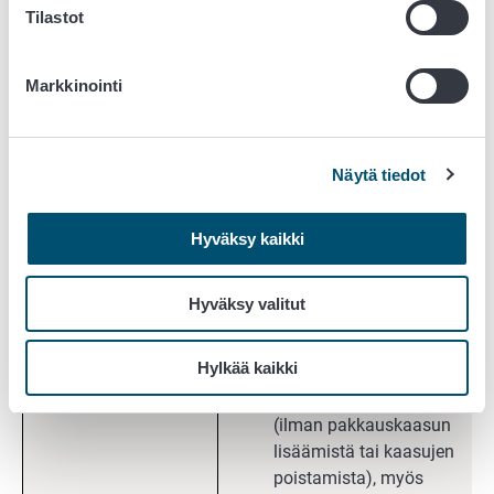
Tilastot
alkutuotantopaikalta
ensimmäiseen
elintarvikehuoneistoon (ml.
Markkinointi
toimittaminen
vähittäisliikkeille)
hunajan myynti suoraan
Näytä tiedot
kuluttajalle ≤ 2500 kg/v.
Hyväksy kaikki
Kasvin- ja
kasvatus, viljely,
siententuotanto
sadonkorjuu
(pl. itujen tuotanto)
Hyväksy valitut
oman alkutuotantopaikan
tuotteiden vähäinen
Hylkää kaikki
4
kauppakunnostus
,
peseminen, pakkaaminen
(ilman pakkauskaasun
lisäämistä tai kaasujen
poistamista), myös