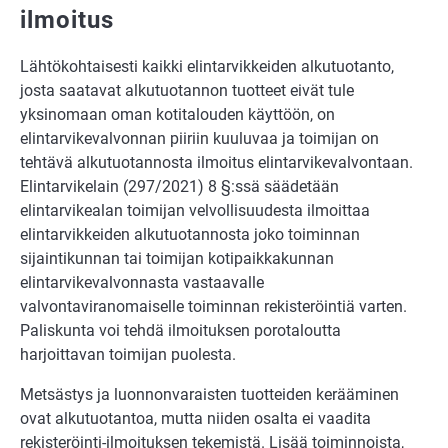
ilmoitus
Lähtökohtaisesti kaikki elintarvikkeiden alkutuotanto,
josta saatavat alkutuotannon tuotteet eivät tule
yksinomaan oman kotitalouden käyttöön, on
elintarvikevalvonnan piiriin kuuluvaa ja toimijan on
tehtävä alkutuotannosta ilmoitus elintarvikevalvontaan.
Elintarvikelain (297/2021) 8 §:ssä säädetään
elintarvikealan toimijan velvollisuudesta ilmoittaa
elintarvikkeiden alkutuotannosta joko toiminnan
sijaintikunnan tai toimijan kotipaikkakunnan
elintarvikevalvonnasta vastaavalle
valvontaviranomaiselle toiminnan rekisteröintiä varten.
Paliskunta voi tehdä ilmoituksen porotaloutta
harjoittavan toimijan puolesta.
Metsästys ja luonnonvaraisten tuotteiden kerääminen
ovat alkutuotantoa, mutta niiden osalta ei vaadita
rekisteröinti-ilmoituksen tekemistä. Lisää toiminnoista,