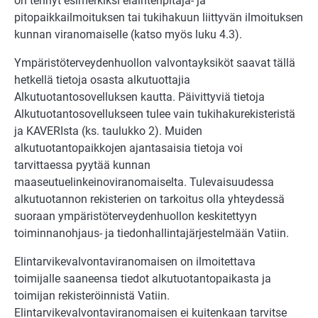
on tehnyt esimerkiksi eläintenpitäjä- ja
pitopaikkailmoituksen tai tukihakuun liittyvän ilmoituksen
kunnan viranomaiselle (katso myös luku 4.3).
Ympäristöterveydenhuollon valvontayksiköt saavat tällä
hetkellä tietoja osasta alkutuottajia
Alkutuotantosovelluksen kautta. Päivittyviä tietoja
Alkutuotantosovellukseen tulee vain tukihakurekisteristä
ja KAVERIsta (ks. taulukko 2). Muiden
alkutuotantopaikkojen ajantasaisia tietoja voi
tarvittaessa pyytää kunnan
maaseutuelinkeinoviranomaiselta. Tulevaisuudessa
alkutuotannon rekisterien on tarkoitus olla yhteydessä
suoraan ympäristöterveydenhuollon keskitettyyn
toiminnanohjaus- ja tiedonhallintajärjestelmään Vatiin.
Elintarvikevalvontaviranomaisen on ilmoitettava
toimijalle saaneensa tiedot alkutuotantopaikasta ja
toimijan rekisteröinnistä Vatiin.
Elintarvikevalvontaviranomaisen ei kuitenkaan tarvitse