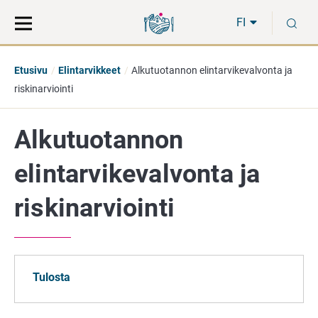
Siirry
Siirry
H
suoraan
koko
FI
sisältöön
sivuston
hakuun
Etusivu
Elintarvikkeet
Alkutuotannon elintarvikevalvonta ja
riskinarviointi
Alkutuotannon
elintarvikevalvonta ja
riskinarviointi
Tulosta