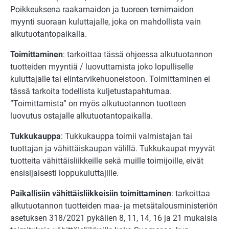
Poikkeuksena raakamaidon ja tuoreen ternimaidon
myynti suoraan kuluttajalle, joka on mahdollista vain
alkutuotantopaikalla.
Toimittaminen
: tarkoittaa tässä ohjeessa alkutuotannon
tuotteiden myyntiä / luovuttamista joko lopulliselle
kuluttajalle tai elintarvikehuoneistoon. Toimittaminen ei
tässä tarkoita todellista kuljetustapahtumaa.
”Toimittamista” on myös alkutuotannon tuotteen
luovutus ostajalle alkutuotantopaikalla.
Tukkukauppa
: Tukkukauppa toimii valmistajan tai
tuottajan ja vähittäiskaupan välillä. Tukkukaupat myyvät
tuotteita vähittäisliikkeille sekä muille toimijoille, eivät
ensisijaisesti loppukuluttajille.
Paikallisiin vähittäisliikkeisiin toimittaminen
: tarkoittaa
alkutuotannon tuotteiden maa- ja metsätalousministeriön
asetuksen 318/2021 pykälien 8, 11, 14, 16 ja 21 mukaisia