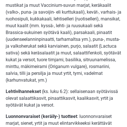
mustikat ja muut Vaccinium-suvun marjat, keräkaalit
(valko-, puna- ja savoijin- eli kurttukaali), kevät-, varhais- ja
ruohosipuli, kukkakaali, lehtiselleri (ruotiselleri), mansikat,
muut kaalit (mm. kyssä-, lehti- ja ruusukaali sekä
Brassica-sukuinen syötävä kaali), parsakaali, pinaatit
(uudenseelanninpinaatti, tarhamaltsa ym.), puna-, musta-
ja valkoherukat sekä karviainen, purjo, salaatit (Lactuca
sativa) sekä keräsalaatit ja muut, salaattifenkoli, syötävät
kukat ja versot, tuore timjami, basilika, sitruunamelissa,
minttu, mäkimeirami (Origanum vulgare), rosmariini,
salvia, tilli ja persilja ja muut yrtit, tyrni, vadelmat
(karhunvatukat, ym.)
Lehtivihannekset
(ks. luku 6.2): sellaisenaan syötävissä
olevat salaattikasvit, pinaattikasvit, kaalikasvit, yrtit ja
syötävät kukat ja versot.
Luonnonvaraiset (keräily-) tuotteet
: luonnonvaraiset
marjat, sienet, yrtit ja muut elintarvikkeeksi kerättävät