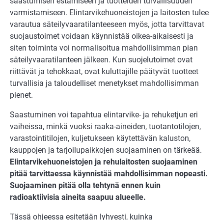
saastumisen estämiseen ja tuotteiden turvallisuuden
varmistamiseen. Elin­tarvikehuoneistojen ja laitosten tulee
varautua säteilyvaaratilanteeseen myös, jotta tarvittavat
suojaus­toimet voidaan käynnistää oikea-aikaisesti ja
siten toiminta voi normalisoitua mahdollisim­man pian
säteilyvaaratilanteen jälkeen. Kun suojelutoimet ovat
riittävät ja tehokkaat, ovat kuluttajille päätyvät tuotteet
turvallisia ja taloudelliset menetykset mahdollisimman
pienet.
Saastuminen voi tapahtua elintarvike- ja rehuketjun eri
vaiheissa, minkä vuoksi raaka-aineiden, tuo­tantotilojen,
varastointitilojen, kuljetukseen käytettävän kaluston,
kauppojen ja tarjoilupaik­kojen suojaaminen on tärkeää.
Elintarvikehuoneistojen ja rehulaitosten suojaaminen
pitää tarvittaessa käynnistää mahdollisimman nopeasti.
Suojaaminen pitää olla tehtynä ennen kuin
radioaktiivisia aineita saapuu alueelle.
Tässä ohjeessa esitetään lyhyesti, kuinka