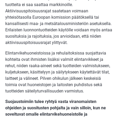
tuotteita ei saa saattaa markkinoille.
Aktiivisuuspitoisuusrajat saatetaan voimaan
yhteisötasolla Euroopan komission päätöksellä tai
kansallisesti maa- ja metsätalousminis­teriön asetuksella.
Erilaisten luonnontuotteiden käytölle voidaan myös antaa
suosituksia ja rajoituksia, jos arvioidaan, että niiden
aktiivisuuspitoisuusrajat ylittyvät.
Elintarvikehuoneistoissa ja rehulaitoksissa suojattavia
kohteita ovat ihmisten lisäksi valmiit elintarvikkeet ja
rehut, nii­den raaka-aineet sekä tuotteiden valmistukseen,
kuljetukseen, käsittelyyn ja säily­tykseen käytettävät tilat,
laitteet ja välineet. Pilven ohikulun jälkeen keskeisiä
toimia ovat huoneistojen ja laitosten puhdistus sekä
tuotteiden säteilyturvallisuuden varmistus.
Suojaustoimiin tulee ryhtyä vasta viranomaisten
ohjeiden ja suositusten pohjalta ja vain silloin, kun ne
soveltuvat omalle elintarvikehuoneistolle ja