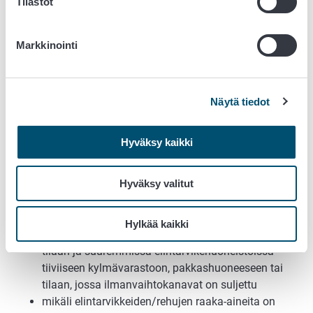
Tilastot
sulkea (tehokas tuloilmasuodatin, ilman­
vaihtolaitteen hiukkassuodatin, suodatinkangas,
Markkinointi
lasivilla, vuorivilla…)
ilmanvaihtoon vaikuttavat aukot suljetaan;
ikkunoiden ja ovien tiiviys varmistetaan esim.
teipillä
Näytä tiedot
sisätiloissa olevat elintarvikkeet/rehut ja niiden
raaka-aineet suojataan esim. muovipeitteellä;
Hyväksy kaikki
tuotteiden pakkaukset suojaavat laskeumalta varsin
hyvin, tarvittaessa lisäsuojaus peitteillä ulkopintojen
Hyväksy valitut
saastumisen estämiseksi
elintarvikkeet/rehut siirretään mahdollisuuksien
mukaan pienemmissä huoneis­toissa/laitoksissa
Hylkää kaikki
jääkaappiin, pakastimeen tai muuhun suljettuun
tilaan ja suuremmissa elintarvikehuoneistoissa
tiiviiseen kylmävarastoon, pakkashuoneeseen tai
tilaan, jossa ilmanvaihtokanavat on suljettu
mikäli elintarvikkeiden/rehujen raaka-aineita on