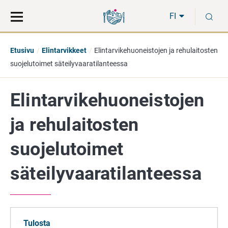
Siirry
Siirry
H
suoraan
koko
FI
sisältöön
sivuston
hakuun
Etusivu
Elintarvikkeet
Elintarvikehuoneistojen ja rehulaitosten
suojelutoimet säteilyvaaratilanteessa
Elintarvikehuoneistojen
ja rehulaitosten
suojelutoimet
säteilyvaaratilanteessa
Tulosta