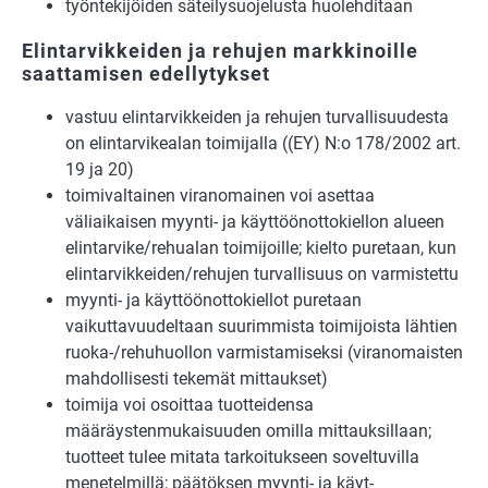
työntekijöiden säteilysuojelusta huolehditaan
Elintarvikkeiden ja rehujen markkinoille
saattamisen edellytykset
vastuu elintarvikkeiden ja rehujen turvallisuudesta
on elintarvikealan toimijalla ((EY) N:o 178/2002 art.
19 ja 20)
toimivaltainen viranomainen voi asettaa
väliaikaisen myynti- ja käyttöönottokiellon alueen
elintarvike/rehualan toimijoille; kielto puretaan, kun
elintarvikkeiden/rehujen turvallisuus on varmistettu
myynti- ja käyttöönottokiellot puretaan
vaikuttavuudeltaan suurimmista toimijoista läh­tien
ruoka-/rehuhuollon varmistamiseksi (viranomaisten
mahdollisesti tekemät mittaukset)
toimija voi osoittaa tuotteidensa
määräystenmukaisuuden omilla mittauksillaan;
tuot­teet tulee mitata tarkoitukseen soveltuvilla
menetelmillä; päätöksen myynti- ja käyt­