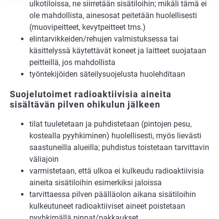
ulkotiloissa, ne siirretään sisätiloihin; mikäli tämä ei
ole mahdollista, ainesosat peitetään huolellisesti
(muovipeitteet, kevytpeitteet tms.)
elintarvikkeiden/rehujen valmistuksessa tai
käsittelyssä käytettävät koneet ja laitteet suojataan
peitteillä, jos mahdollista
työntekijöiden säteilysuojelusta huolehditaan
Suojelutoimet radioaktiivisia aineita
sisältävän pilven ohikulun jälkeen
tilat tuuletetaan ja puhdistetaan (pintojen pesu,
kostealla pyyhkiminen) huolellisesti, myös lievästi
saastuneilla alueilla; puhdistus toistetaan tarvittavin
väliajoin
varmistetaan, että ulkoa ei kulkeudu radioaktiivisia
aineita sisätiloihin esimerkiksi jaloissa
tarvittaessa pilven päälläolon aikana sisätiloihin
kulkeutuneet radioaktiiviset aineet poiste­taan
pyyhkimällä pinnat/pakkaukset