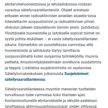
elintarvikehuoneistoissa ja rehulaitoksissa voidaan
varautua sätei­lyvaaratilanteisiin. Ohjeet annetaan
erikseen ennen radioaktiivisten aineiden alueelle tuloa
toteutettaviin suojaustoimiin ja radioaktiivisen pilven
ohikulun jälkeen toteutettaviin toimiin (esim. puhdistus).
Yksittäiselle huoneistolle ja laitokselle sopivat toimet on
syytä pohtia etukäteen – ei vasta säteilyvaaratilanteen
aikana. Esimerkiksi on suositeltavaa varmistaa, että
huoneistoista ja laitoksista löytyy tarvittavia
suojausvälineitä kuten suojaimia työntekijöille, muovia,
peitteitä, ilmastointijärjestelmään soveltuvia suodattimia
ja teippiä. Lisätietoa suojelutoimista on saatavissa
Säteilyturvakes­kuksen julkaisuista
Suojelutoimet
säteilyvaaratilanteessa
.
Säteilyvaaratilanteessa myyntiin menevien tuotteiden
turvallisuus tulee varmistaa koko tilanteen ajan.
Kontaminoituneille elintarvikkeille ja rehuille asetetaan
tarvittaessa aktiivisuuspitoisuusrajat, joiden ylit­tyessä