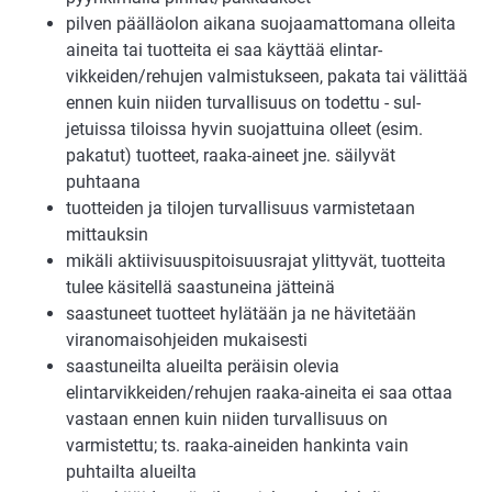
pilven päälläolon aikana suojaamattomana olleita
aineita tai tuotteita ei saa käyttää elintar­
vikkeiden/rehujen valmistukseen, pakata tai välittää
ennen kuin niiden turvallisuus on todettu - sul­
jetuissa tiloissa hyvin suojattuina olleet (esim.
pakatut) tuotteet, raaka-aineet jne. säilyvät
puhtaana
tuotteiden ja tilojen turvallisuus varmistetaan
mittauksin
mikäli aktiivisuuspitoisuusrajat ylittyvät, tuotteita
tulee käsitellä saastuneina jätteinä
saastuneet tuotteet hylätään ja ne hävitetään
viranomaisohjeiden mukaisesti
saastuneilta alueilta peräisin olevia
elintarvikkeiden/rehujen raaka-aineita ei saa ottaa
vastaan en­nen kuin niiden turvallisuus on
varmistettu; ts. raaka-aineiden hankinta vain
puhtailta alu­eilta