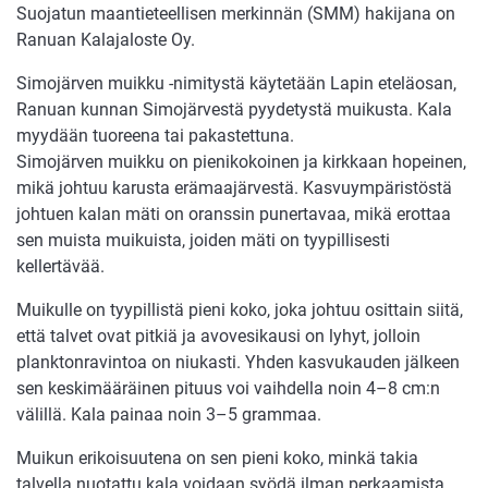
Suojatun maantieteellisen merkinnän (SMM) hakijana on
Ranuan Kalajaloste Oy.
Simojärven muikku -nimitystä käytetään Lapin eteläosan,
Ranuan kunnan Simojärvestä pyydetystä muikusta. Kala
myydään tuoreena tai pakastettuna.
Simojärven muikku on pienikokoinen ja kirkkaan hopeinen,
mikä johtuu karusta erämaajärvestä. Kasvuympäristöstä
johtuen kalan mäti on oranssin punertavaa, mikä erottaa
sen muista muikuista, joiden mäti on tyypillisesti
kellertävää.
Muikulle on tyypillistä pieni koko, joka johtuu osittain siitä,
että talvet ovat pitkiä ja avovesikausi on lyhyt, jolloin
planktonravintoa on niukasti. Yhden kasvukauden jälkeen
sen keskimääräinen pituus voi vaihdella noin 4–8 cm:n
välillä. Kala painaa noin 3–5 grammaa.
Muikun erikoisuutena on sen pieni koko, minkä takia
talvella nuotattu kala voidaan syödä ilman perkaamista.