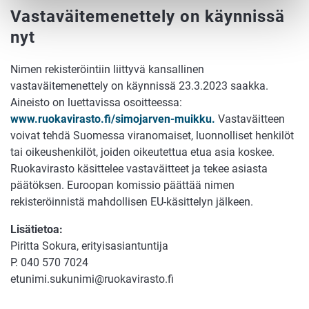
Vastaväitemenettely on käynnissä
nyt
Nimen rekisteröintiin liittyvä kansallinen
vastaväitemenettely on käynnissä 23.3.2023 saakka.
Aineisto on luettavissa osoitteessa:
www.ruokavirasto.fi/simojarven-muikku.
Vastaväitteen
voivat tehdä Suomessa viranomaiset, luonnolliset henkilöt
tai oikeushenkilöt, joiden oikeutettua etua asia koskee.
Ruokavirasto käsittelee vastaväitteet ja tekee asiasta
päätöksen. Euroopan komissio päättää nimen
rekisteröinnistä mahdollisen EU-käsittelyn jälkeen.
Lisätietoa:
Piritta Sokura, erityisasiantuntija
P. 040 570 7024
etunimi.sukunimi@ruokavirasto.fi