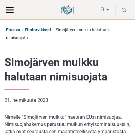
Siirry
Siirry
H
suoraan
koko
FI
sisältöön
sivuston
hakuun
Etusivu
Elintarvikkeet
Simojärven muikku halutaan
nimisuojata
Simojärven muikku
halutaan nimisuojata
21. helmikuuta 2023
Nimelle ”Simojärven muikku” haetaan EU:n nimisuojaa.
Nimisuojahakemus perustuu muikun erityisominaisuuksiin,
jotka ovat seurausta sen maantieteellisestä ympäristöstä.