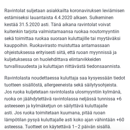
Ravintolat suljetaan asiakkailta koronaviruksen leviämisen
estämiseksi lauantaista 4.4.2020 alkaen. Sulkeminen
kestää 31.5.2020 asti. Tänä aikana ravintolat voivat
kuitenkin tarjota valmistamaansa ruokaa noutomyyntiin
sekä toimittaa ruokaa suoraan kuluttajille tai myytäväksi
kauppoihin. Ruokavirasto muistuttaa antamassaan
ohjeistuksessa erityisesti siitä, että ruoan myynnissä ja
kuljetuksessa on huolehdittava elintarvikkeiden
turvallisuudesta ja kuluttajan riittävästä tiedonsaannista.
Ravintolasta noudettaessa kuluttaja saa kysyessään tiedot
tuotteen sisällöstä, allergeeneista sekä säilytysohjeista.
Jos ruoka kuljetetaan ravintolasta ulosmyyntiin kylmänä,
ruoka on jäähdytettävä ravintolassa neljässä tunnissa +6
asteeseen ja kylmäketjun on säilyttävä kuluttajalle
asti. Jos ruoka toimitetaan kuumana, pitää ruoan
lämpötilan pysyä kuluttajalle asti koko ajan vähintään +60
asteessa. Tuotteet on käytettävä 1–2 päivän sisällä.