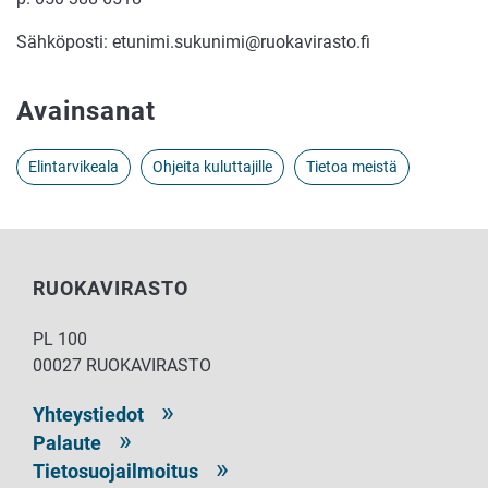
Sähköposti: etunimi.sukunimi@ruokavirasto.fi
Avainsanat
Elintarvikeala
Ohjeita kuluttajille
Tietoa meistä
RUOKAVIRASTO
PL 100
00027 RUOKAVIRASTO
Yhteystiedot
Palaute
Tietosuojailmoitus