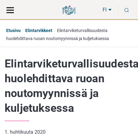
Siirry
Siirry
H
suoraan
koko
FI
sisältöön
sivuston
hakuun
Etusivu
Elintarvikkeet
Elintarviketurvallisuudesta
huolehdittava ruoan noutomyynnissä ja kuljetuksessa
Elintarviketurvallisuudest
huolehdittava ruoan
noutomyynnissä ja
kuljetuksessa
1. huhtikuuta 2020