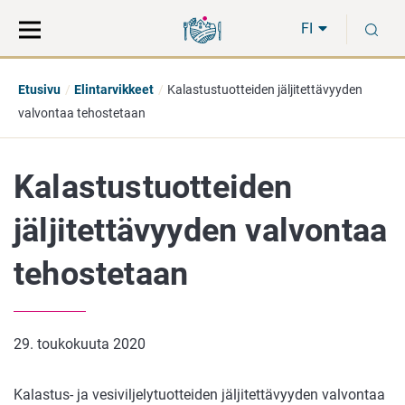
Siirry
Siirry
H
suoraan
koko
FI
sisältöön
sivuston
hakuun
Etusivu
Elintarvikkeet
Kalastustuotteiden jäljitettävyyden
valvontaa tehostetaan
Kalastustuotteiden
jäljitettävyyden valvontaa
tehostetaan
29. toukokuuta 2020
Kalastus- ja vesiviljelytuotteiden jäljitettävyyden valvontaa