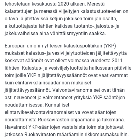
tehostetaan kesäkuusta 2020 alkaen. Merestä
kalastettujen ja meressä viljeltyjen kalastustuote-erien on
oltava jäljitettävissä ketjun jokaisen toimijan osalta,
alkutuottajasta lähtien kaikissa tuotanto-, jalostus- ja
jakeluvaiheissa aina vähittäismyyntiin saakka.
Euroopan unionin yhteisen kalastuspolitiikan (YKP)
mukaiset kalastus- ja vesiviljelytuotteiden jäljitettävyyttä
koskevat säännöt ovat olleet voimassa vuodesta 2011
lähtien. Kalastus- ja vesiviljelytuotteita hallussaan pitäville
toimijoille YKP:n jäljitettävyyssäännöt ovat vaativammat
kuin elintarvikelainsäädännön mukaiset
jäljitettävyyssäännöt. Valvontaviranomaiset ovat tähän
asti neuvoneet ja valmentaneet yrityksiä YKP-sääntöjen
noudattamisessa. Kunnal­liset
elintarvikevalvontaviranomaiset valvovat sääntöjen
noudattamista Ruokaviraston ohjaamana ja tukemana.
Havainnot YKP-sääntöjen vastaisista toimista johtavat
jatkossa Ruokaviraston määräämiin rikkomusmaksuihin.