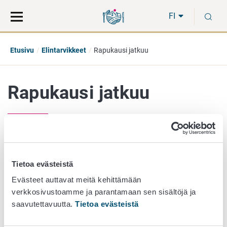
Siirry
Siirry
H
suoraan
koko
FI
sisältöön
sivuston
hakuun
Etusivu
Elintarvikkeet
Rapukausi jatkuu
Rapukausi jatkuu
26. heinäkuuta 2021
Ravustuskausi alkoi 21. heinäkuuta ja jatkuu lokakuun
Tietoa evästeistä
loppuun asti.
Evästeet auttavat meitä kehittämään
verkkosivustoamme ja parantamaan sen sisältöjä ja
Elävien rapujen myyjän tulee kertoa kuluttajalle rapulajin
saavutettavuutta.
Tietoa evästeistä
nimi, tuotantomenetelmä (pyydetty tai viljelty), pyyntialue
ja pyydystyyppi.