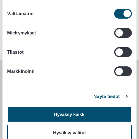
Lue lisää elävien rapujen pyynnistä ja myynnistä
Suostumuksen
Välttämätön
valinta
Avainsanat
Mieltymykset
Elintarvikeala
Ohjeita kuluttajille
Tilastot
Markkinointi
RUOKAVIRASTO
PL 100
Näytä tiedot
00027 RUOKAVIRASTO
Yhteystiedot
Hyväksy kaikki
Palaute
Tietosuojailmoitus
Hyväksy valitut
Saavutettavuusseloste