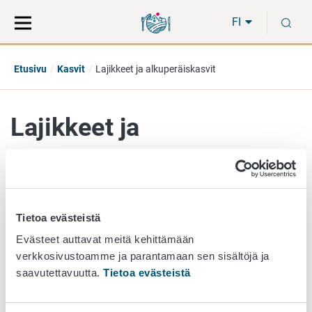
Siirry
Siirry
H
suoraan
koko
FI
sisältöön
sivuston
hakuun
Etusivu
Kasvit
Lajikkeet ja alkuperäiskasvit
Lajikkeet ja
alkuperäiskasvit
Tietoa evästeistä
Kasvilajike
Evästeet auttavat meitä kehittämään
verkkosivustoamme ja parantamaan sen sisältöjä ja
Yleisesti kasvilajikkeella tarkoitetaan kasviryhmää, joka
saavutettavuutta.
Tietoa evästeistä
voidaan katsoa kokonaisuudeksi sillä perusteella, että sitä
voidaan lisätä ilman, että sen ominaisuudet muuttuvat ja