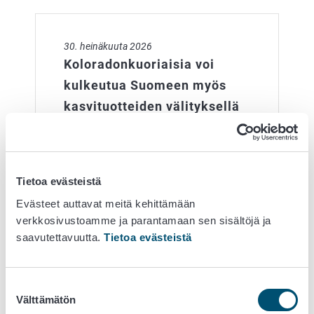
Koloradonkuoriaisia voi kulkeutua Suomeen myös kasvi
30. heinäkuuta 2026
Koloradonkuoriaisia voi
kulkeutua Suomeen myös
kasvituotteiden välityksellä
Koloradonkuoriaisia on löytynyt tänä
kesänä kahdeksalta
perunaviljelmältä. Uusimmat kaksi
Tietoa evästeistä
esiintymää ovat Lappeenrannassa.
Ruokavirasto kehottaa
Evästeet auttavat meitä kehittämään
perunanviljelijöitä aktiiviseen
verkkosivustoamme ja parantamaan sen sisältöjä ja
tarkkailuun kaikkialla…
saavutettavuutta.
Tietoa evästeistä
Suostumuksen
Koloradonkuoriaisia löytynyt kuudesta kohteesta
Välttämätön
valinta