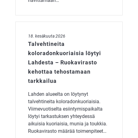
hävittämään…
Talvehtineita koloradonkuoriaisia löytyi Lahdesta – R
18. kesäkuuta 2026
Talvehtineita
koloradonkuoriaisia löytyi
Lahdesta – Ruokavirasto
kehottaa tehostamaan
tarkkailua
Lahden alueelta on löytynyt
talvehtineita koloradonkuoriaisia.
Viimevuotiselta esiintymispaikalta
löytyi tarkastuksen yhteydessä
aikuisia kuoriaisia, munia ja toukkia.
Ruokavirasto määrää toimenpiteet…