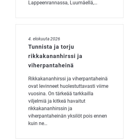
Lappeenrannassa, Luumäellä,…
Tunnista ja torju rikkakananhirssi ja viherpantaheinä
4. elokuuta 2026
Tunnista ja torju
rikkakananhirssi ja
viherpantaheinä
Rikkakananhirssi ja viherpantaheinä
ovat levinneet huolestuttavasti viime
vuosina. On tärkeää tarkkailla
viljelmiä ja kitkeä havaitut
rikkakananhirssin ja
viherpantaheinän yksilöt pois ennen
kuin ne…