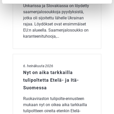
Unkarissa ja Slovakiassa on löydetty
saarnenjalosoukkoja pyydyksistä,
jotka oli sijoitettu lähelle Ukrainan
rajaa. Löydökset ovat ensimmäiset
EU:n alueella. Saarnenjalosoukko on
karanteenituhooja,…
Nyt on aika tarkkailla tulipoltetta Etelä- ja Itä-Suomess
6. heinäkuuta 2026
Nyt on aika tarkkailla
tulipoltetta Etelä- ja Itä-
Suomessa
Ruokaviraston tulipolte-ennusteen
mukaan nyt on oikea aika tarkkailla
tulipoltteen oireita etenkin Etelä-