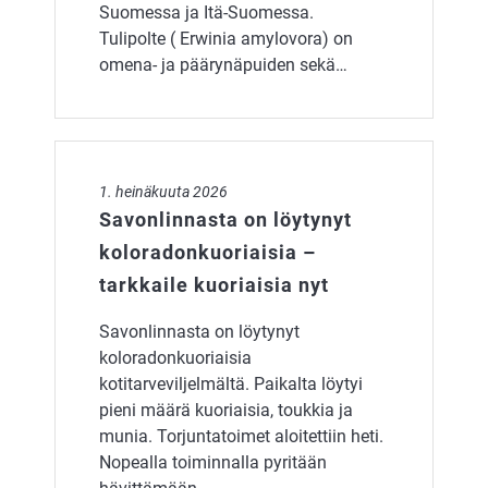
Suomessa ja Itä-Suomessa.
Tulipolte ( Erwinia amylovora) on
omena- ja päärynäpuiden sekä…
Savonlinnasta on löytynyt koloradonkuoriaisia – tarkkai
1. heinäkuuta 2026
Savonlinnasta on löytynyt
koloradonkuoriaisia –
tarkkaile kuoriaisia nyt
Savonlinnasta on löytynyt
koloradonkuoriaisia
kotitarveviljelmältä. Paikalta löytyi
pieni määrä kuoriaisia, toukkia ja
munia. Torjuntatoimet aloitettiin heti.
Nopealla toiminnalla pyritään