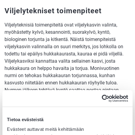
Viljelytekniset toimenpiteet
Viljelyteknisiä toimenpiteitä ovat viljelykasvin valinta,
myöhästetty kylvö, kesannointi, suorakylvö, kyntö,
biologinen torjunta ja kitkentä. Näistä toimenpiteistä
viljelykasvin valinnalla on suuri merkitys, jos lohkolla on
todettu tai epäilys hukkakaurasta, kauraa ei pidä viljellä.
Viljelykasviksi kannattaa valita sellainen kasvi, josta
hukkakaura on helppo havaita ja torjua. Monivuotinen
nurmi on tehokas hukkakauran torjunnassa, kunhan
kasvusto niitetään ennen hukkakauran röyhylle tuloa.
Nurmen jälkeen tehtävä kyntö saattaa nostaa pintaan
hukkakauran levossa olleet siemenet., joten tämän jälkeen
on syytä tarkasti kiertää lohkot useaan kertaan.
Kemiallinen torjunta
Tietoa evästeistä
Evästeet auttavat meitä kehittämään
Kemiallisessa torjunnassa tärkeintä on valita oikea