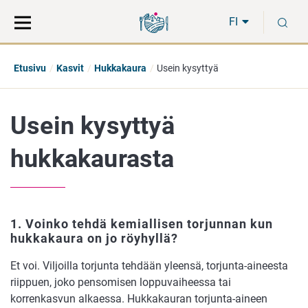
Siirry
Siirry
H
suoraan
koko
FI
sisältöön
sivuston
hakuun
Etusivu
Kasvit
Hukkakaura
Usein kysyttyä
Usein kysyttyä
hukkakaurasta
1. Voinko tehdä kemiallisen torjunnan kun
hukkakaura on jo röyhyllä?
Et voi. Viljoilla torjunta tehdään yleensä, torjunta-aineesta
riippuen, joko pensomisen loppuvaiheessa tai
korrenkasvun alkaessa. Hukkakauran torjunta-aineen