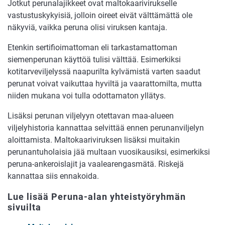
Jotkut perunalajikkeet ovat maltokaarivirukselle
vastustuskykyisiä, jolloin oireet eivät välttämättä ole
näkyviä, vaikka peruna olisi viruksen kantaja.
Etenkin sertifioimattoman eli tarkastamattoman
siemenperunan käyttöä tulisi välttää. Esimerkiksi
kotitarveviljelyssä naapurilta kylvämistä varten saadut
perunat voivat vaikuttaa hyviltä ja vaarattomilta, mutta
niiden mukana voi tulla odottamaton yllätys.
Lisäksi perunan viljelyyn otettavan maa-alueen
viljelyhistoria kannattaa selvittää ennen perunanviljelyn
aloittamista. Maltokaariviruksen lisäksi muitakin
perunantuholaisia jää multaan vuosikausiksi, esimerkiksi
peruna-ankeroislajit ja vaalearengasmätä. Riskejä
kannattaa siis ennakoida.
Lue lisää Peruna-alan yhteistyöryhmän
sivuilta