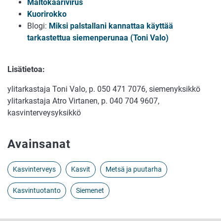
Maltokaarivirus
Kuor
irokk
o
Blogi:
Miksi palstallani kannattaa käyttää
tarkastettua siemenperunaa (Toni Valo)
Lisätietoa:
ylitarkastaja Toni Valo, p. 050 471 7076, siemenyksikkö
ylitarkastaja Atro Virtanen, p. 040 704 9607,
kasvinterveysyksikkö
Avainsanat
Kasvinterveys
Kasvit
Metsä ja puutarha
Kasvintuotanto
Siemenet