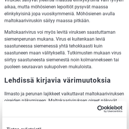
aikaa, mutta möhösienen lepoitiöt pysyvät maassa
elinkykyisinä jopa vuosikymmeniä. Möhösienen avulla
maltokaariviruskin säilyy maassa pitkään.
Maltokaarivirus voi myös levitä viruksen saastuttaman
siemenperunan mukana. Virus ei kuitenkaan leviä
saastuneessa siemenessä yhtä tehokkaasti kuin
saastuneen maan välityksellä. Tutkimusten mukaan virus
siirtyy saastuneesta siemenestä noin kolmannekseen tai
puoleen seuraavan sukupolven mukuloista.
Lehdissä kirjavia värimuutoksia
Ilmasto ja perunan lajikkeet vaikuttavat maltokaariviruksen
oireiden näkymiseen. Maltokaariviruksen oireet näkyvät
parhaiten perunan varsissa ja lehdissä, tosin varsioireita ei
aina näy kaikissa varsissa. Suomessa maltokaariviruksen
oireita perunakasveissa on nähty vain kasvihuoneoloissa.