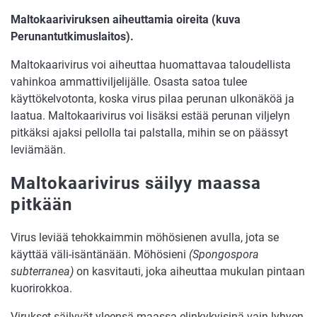
Maltokaariviruksen aiheuttamia oireita (kuva
Perunantutkimuslaitos).
Maltokaarivirus voi aiheuttaa huomattavaa taloudellista
vahinkoa ammattiviljelijälle. Osasta satoa tulee
käyttökelvotonta, koska virus pilaa perunan ulkonäköä ja
laatua. Maltokaarivirus voi lisäksi estää perunan viljelyn
pitkäksi ajaksi pellolla tai palstalla, mihin se on päässyt
leviämään.
Maltokaarivirus säilyy maassa
pitkään
Virus leviää tehokkaimmin möhösienen avulla, jota se
käyttää väli-isäntänään. Möhösieni
(Spongospora
subterranea)
on kasvitauti, joka aiheuttaa mukulan pintaan
kuorirokkoa.
Virukset säilyvät yleensä maassa elinkykyisinä vain lyhyen