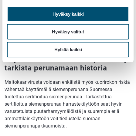
maltokaarivirustartunnan virusta kantavasta
möhösienestä. Virustartunnan saaneissa mukuloissa ei
Hyväksy kaikki
useinkaan ole kuorirokon oireita.
Maltokaariviruksen tarkka taudinmääritys voidaan
Hyväksy valitut
suorittaa vain laboratoriotestein, koska muut virukset
voivat aiheuttaa samankaltaisia oireita.
Hylkää kaikki
Käytä sertifioitua siemenperunaa ja
tarkista perunamaan historia
Maltokaarivirusta voidaan ehkäistä myös kuorirokon riskiä
vähentää käyttämällä siemenperunana Suomessa
tuotettua sertifioitua siemenperunaa. Tarkastettua
sertifioitua siemenperunaa harrastekäyttöön saat hyvin
varustetuista puutarhamyymälöistä ja suurempia eriä
ammattilaiskäyttöön voit tiedustella suoraan
siemenperunapakkaamoista.