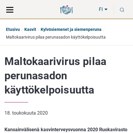
Siirry
Siirry
H
suoraan
koko
FI
sisältöön
sivuston
hakuun
Etusivu
Kasvit
Kylvösiemenet ja siemenperuna
Maltokaarivirus pilaa perunasadon käyttökelpoisuutta
Maltokaarivirus pilaa
perunasadon
käyttökelpoisuutta
18. toukokuuta 2020
Kansainvälisenä kasvinterveysvuonna 2020 Ruokavirasto