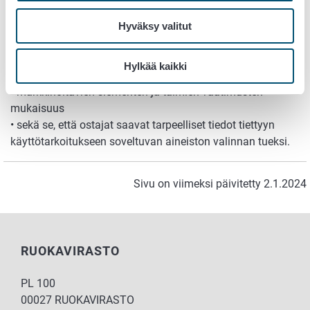
Luettelo puulajeista
(pdf)
Hyväksy valitut
Valvonnan tavoitteena on varmistaa:
• metsänviljelyaineiston tuottamiseen käytetyn
Hylkää kaikki
perusaineiston korkealaatuisuus
• markkinoitavien siementen ja taimien vaatimusten
mukaisuus
• sekä se, että ostajat saavat tarpeelliset tiedot tiettyyn
käyttötarkoitukseen soveltuvan aineiston valinnan tueksi.
Sivu on viimeksi päivitetty 2.1.2024
RUOKAVIRASTO
PL 100
00027 RUOKAVIRASTO