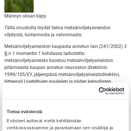
Männyn oksan käpy.
Tältä sivustolta löydät tietoa metsänviljelyaineiston
viljelystä, tuotannosta ja valvonnasta.
Metsänviljelyaineiston kaupasta annetun lain (241/2002) 3
§:n 1 momentin 1 kohdassa tarkoitettu
metsänviljelyaineisto koostuu metsänviljelyaineiston
pitämisestä kaupan annetun neuvoston direktiivin
1999/105/EY, jäljempänä metsänviljelyaineistodirektiivi,
liitteessä I lueteltujen puulajien ja niiden keinollisten
risteymien siemenistä, muista siemenyksiköistä,
kasvinosista ja taimista.
1) siemenyksiköillä taimien tuottamiseen tarkoitettuja
Tietoa evästeistä
käpyjä, siemenkotia, hedelmiä ja siemeniä;
Evästeet auttavat meitä kehittämään
2) kasvinosilla runko-, lehti- ja juuripistokkaita,
verkkosivustoamme ja parantamaan sen sisältöjä ja