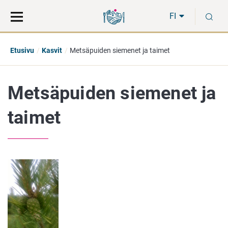
Siirry
Siirry
H
suoraan
koko
FI
sisältöön
sivuston
hakuun
Etusivu
Kasvit
Metsäpuiden siemenet ja taimet
Metsäpuiden siemenet ja
taimet