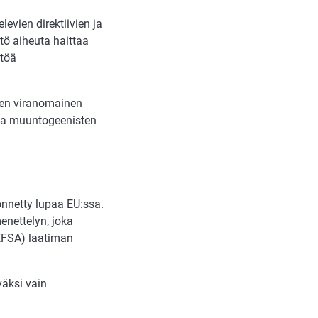
vien direktiivien ja
tö aiheuta haittaa
ttöä
nen viranomainen
pia muuntogeenisten
yönnetty lupaa EU:ssa.
enettelyn, joka
EFSA) laatiman
väksi vain