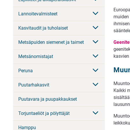
Euroopa
Lannoitevalmisteet
muiden 
ihmisen
Kasvitaudit ja tuholaiset
sääntel
Geenite
Metsäpuiden siemenet ja taimet
geenite
kasvien
Metsänomistajat
Muun
Peruna
Muuntoge
Puutarhakasvit
Kaikki 
sisältä
Puutavara ja puupakkaukset
lausunn
Torjuntaeliöt ja pölyttäjät
Muuntoge
leikkoku
Hamppu