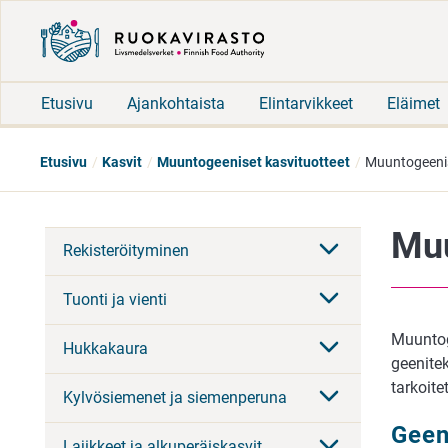
Etusivu
Ajankohtaista
Elintarvikkeet
Eläimet
Etusivu
Kasvit
Muuntogeeniset kasvituotteet
Muuntogeenis
Muu
Rekisteröityminen
Tuonti ja vienti
Muuntoge
Hukkakaura
geenite
tarkoite
Kylvösiemenet ja siemenperuna
Geen
Lajikkeet ja alkuperäiskasvit