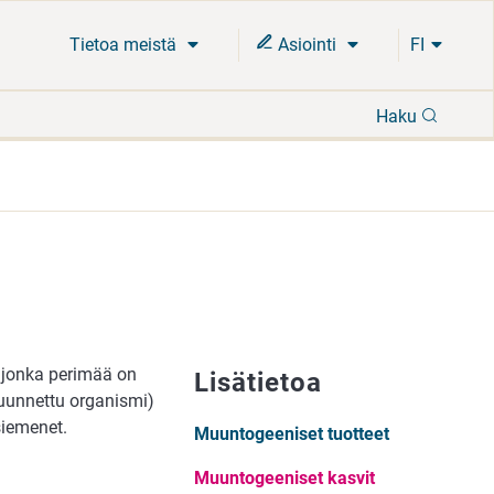
Tietoa meistä
Asiointi
FI
Hae
Haku
, jonka perimää on
Lisätietoa
uunnettu organismi)
siemenet.
Muuntogeeniset tuotteet
Muuntogeeniset kasvit