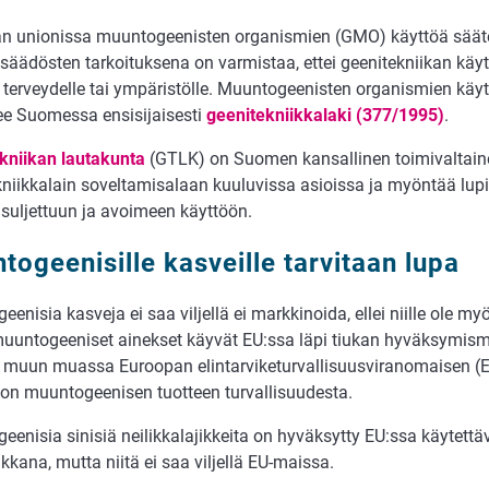
n unionissa muuntogeenisten organismien (GMO) käyttöä säätele
säädösten tarkoituksena on varmistaa, ettei geenitekniikan käyt
 terveydelle tai ympäristölle. Muuntogeenisten organismien käy
ee Suomessa ensisijaisesti
geenitekniikkalaki (377/1995)
.
kniikan lautakunta
(GTLK) on Suomen kansallinen toimivaltai
kniikkalain soveltamisalaan kuuluvissa asioissa ja myöntää lu
 suljettuun ja avoimeen käyttöön.
togeenisille kasveille tarvitaan lupa
enisia kasveja ei saa viljellä ei markkinoida, ellei niille ole m
muuntogeeniset ainekset käyvät EU:ssa läpi tiukan hyväksymism
ä muun muassa Euroopan elintarviketurvallisuusviranomaisen (
on muuntogeenisen tuotteen turvallisuudesta.
enisia sinisiä neilikkalajikkeita on hyväksytty EU:ssa käytettä
kkana, mutta niitä ei saa viljellä EU-maissa.