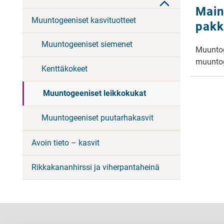
Main
Muuntogeeniset kasvituotteet
pakk
Muuntogeeniset siemenet
Muuntog
muunto
Kenttäkokeet
Muuntogeeniset leikkokukat
Muuntogeeniset puutarhakasvit
Avoin tieto – kasvit
Rikkakananhirssi ja viherpantaheinä