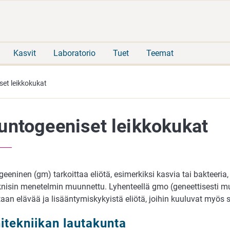
Siirry
Siirry
suoraan
koko
sisältöön
sivuston
hakuun
Kasvit
Laboratorio
Tuet
Teemat
et leikkokukat
ntogeeniset leikkokukat
eninen (gm) tarkoittaa eliötä, esimerkiksi kasvia tai bakteeria
knisin menetelmin muunnettu. Lyhenteellä gmo (geneettisesti m
taan elävää ja lisääntymiskykyistä eliötä, joihin kuuluvat myös 
itekniikan lautakunta