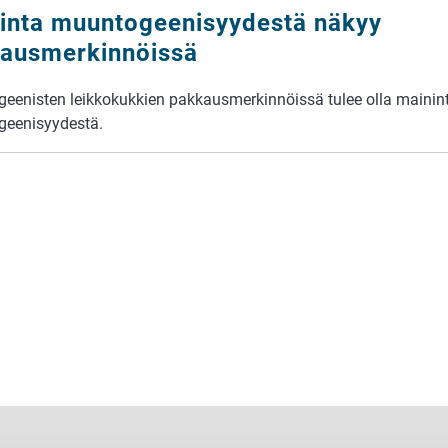
inta muuntogeenisyydestä näkyy
ausmerkinnöissä
eenisten leikkokukkien pakkausmerkinnöissä tulee olla mainint
geenisyydestä.