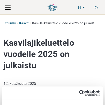
Siirry
Siirry
H
suoraan
koko
FI
sisältöön
sivuston
hakuun
Etusivu
Kasvit
Kasvilajikeluettelo vuodelle 2025 on julkaistu
Kasvilajikeluettelo
vuodelle 2025 on
julkaistu
12. kesäkuuta 2025
Kasvilajikelautakunta on hyväksynyt uudet lajikkeet
kasvilajikeluetteloon. Lisäksi eräiden lajikkeiden