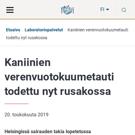
Siirry
Siirry
H
suoraan
koko
FI
sisältöön
sivuston
hakuun
Etusivu
Laboratoriopalvelut
Kaniinien verenvuotokuumetauti
todettu nyt rusakossa
Kaniinien
verenvuotokuumetauti
todettu nyt rusakossa
20. toukokuuta 2019
Helsingissä sairauden takia lopetetussa