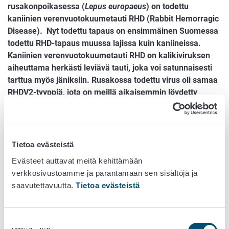
rusakonpoikasessa (
Lepus europaeus
) on todettu
kaniinien verenvuotokuumetauti RHD (Rabbit Hemorragic
Disease). Nyt todettu tapaus on ensimmäinen Suomessa
todettu RHD-tapaus muussa lajissa kuin kaniineissa.
Kaniinien verenvuotokuumetauti RHD on kalikiviruksen
aiheuttama herkästi leviävä tauti, joka voi satunnaisesti
tarttua myös jäniksiin. Rusakossa todettu virus oli samaa
RHDV2-tyyppiä, jota on meillä aikaisemmin löydetty
kaniineista. RHDV2 tunnetaan kyvystään sairastuttaa
myös muita jäniseläimiä kuin kaniineja. Virus ei tartu
ihmisiin, koiriin tai kissoihin.
Tietoa evästeistä
Suomessa RHD todettiin ensimmäisen kerran Helsingissä
Evästeet auttavat meitä kehittämään
kuolleista luonnonvaraisista kaniineista keväällä 2016, ja
verkkosivustoamme ja parantamaan sen sisältöjä ja
samana vuonna se todettiin myös lemmikkikaniinissa
saavutettavuutta.
Tietoa evästeistä
Helsingissä. Oulussa virus todettiin lemmikkikaniinissa
vuonna 2017 ja vuonna 2019 tartuntoja on todettu
lemmikkikaniineissa useilla eri paikkakunnilla. Nämä ovat
Suostumuksen
Ruokavirastossa varmistettuja tartuntoja. Todennäköisesti