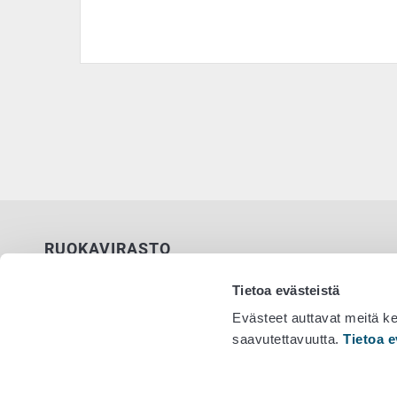
RUOKAVIRASTO
PL 100
Tietoa evästeistä
00027 RUOKAVIRASTO
Evästeet auttavat meitä k
saavutettavuutta.
Tietoa e
Yhteystiedot
Vaihde 029
Palaute