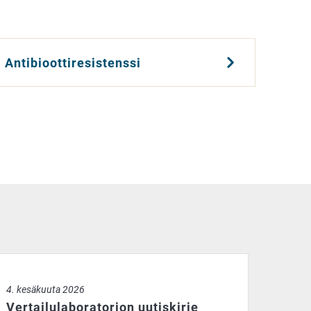
Antibioottiresistenssi
:ssa vuonna 2025
rtailulaboratorion uutiskirje 2/2026
4. kesäkuuta 2026
Vertailulaboratorion uutiskirje