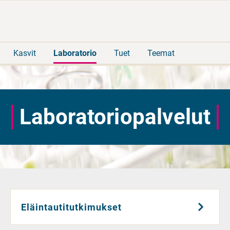
Siirry
Siirry
suoraan
koko
sisältöön
sivuston
hakuun
Kasvit
Laboratorio
Tuet
Teemat
Laboratoriopalvelut
Eläintautitutkimukset