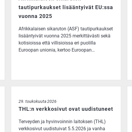
tautipurkaukset lisääntyivät EU:ssa
vuonna 2025
Afrikkalaisen sikaruton (ASF) tautipurkaukset
lisääntyivät vuonna 2025 merkittävästi sekä
kotisioissa että villisioissa eri puolilla
Euroopan unionia, kertoo Euroopan…
aboratorio
THL:n verkkosivut ovat uudistuneet
Af
29. toukokuuta 2026
THL:n verkkosivut ovat uudistuneet
Terveyden ja hyvinvoinnin laitoksen (THL)
verkkosivut uudistuivat 5.5.2026 ja vanha