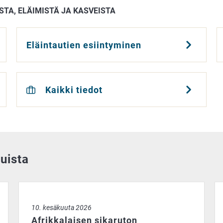
STA, ELÄIMISTÄ JA KASVEISTA
Eläintautien esiintyminen
Kaikki tiedot
uista
tautitapaukset tutkittaviksi
Afrikkalaisen sikaruton tautipurkaukset lisääntyivät EU
Ve
10. kesäkuuta 2026
Afrikkalaisen sikaruton