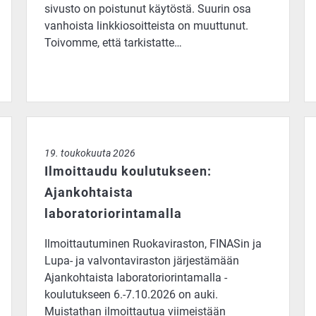
sivusto on poistunut käytöstä. Suurin osa
vanhoista linkkiosoitteista on muuttunut.
Toivomme, että tarkistatte…
ain
Ilmoittaudu koulutukseen: Ajankohtaista laboratoriorint
Mu
19. toukokuuta 2026
Ilmoittaudu koulutukseen:
Ajankohtaista
laboratoriorintamalla
Ilmoittautuminen Ruokaviraston, FINASin ja
Lupa- ja valvontaviraston järjestämään
Ajankohtaista laboratoriorintamalla -
koulutukseen 6.-7.10.2026 on auki.
Muistathan ilmoittautua viimeistään