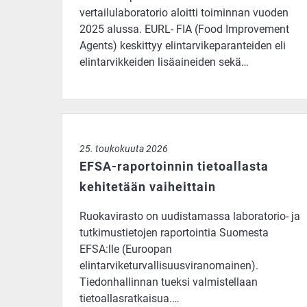
vertailulaboratorio aloitti toiminnan vuoden
2025 alussa. EURL- FIA (Food Improvement
Agents) keskittyy elintarvikeparanteiden eli
elintarvikkeiden lisäaineiden sekä…
EFSA-raportoinnin tietoallasta kehitetään vaiheitt
25. toukokuuta 2026
EFSA-raportoinnin tietoallasta
kehitetään vaiheittain
Ruokavirasto on uudistamassa laboratorio- ja
tutkimustietojen raportointia Suomesta
EFSA:lle (Euroopan
elintarviketurvallisuusviranomainen).
Tiedonhallinnan tueksi valmistellaan
tietoallasratkaisua.…