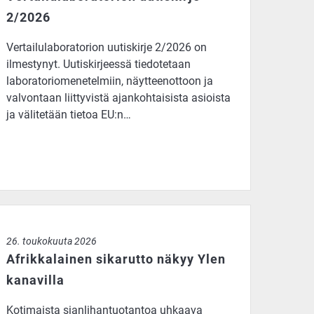
2/2026
Vertailulaboratorion uutiskirje 2/2026 on
ilmestynyt. Uutiskirjeessä tiedotetaan
laboratoriomenetelmiin, näytteenottoon ja
valvontaan liittyvistä ajankohtaisista asioista
ja välitetään tietoa EU:n…
rikkalainen sikarutto näkyy Ylen kanavilla
26. toukokuuta 2026
Afrikkalainen sikarutto näkyy Ylen
kanavilla
Kotimaista sianlihantuotantoa uhkaava