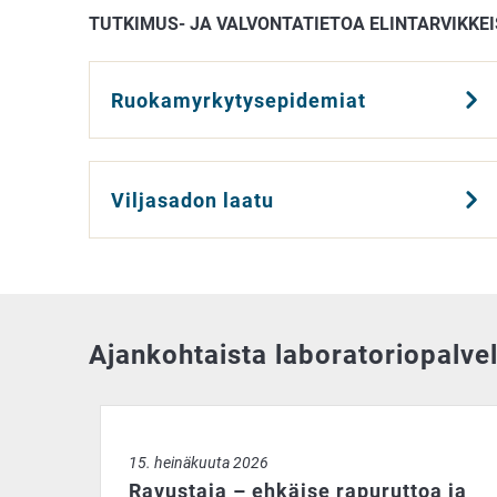
TUTKIMUS- JA VALVONTATIETOA ELINTARVIKKEI
Ruokamyrkytysepidemiat
Viljasadon laatu
Ajankohtaista laboratoriopalvel
Ravustaja – ehkäise rapuruttoa ja toimita rapujen 
15. heinäkuuta 2026
Ravustaja – ehkäise rapuruttoa ja