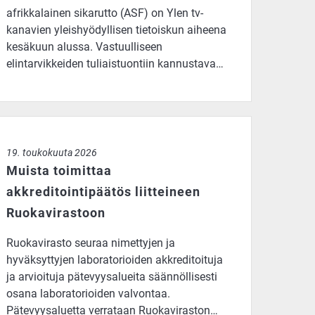
afrikkalainen sikarutto (ASF) on Ylen tv-
kanavien yleishyödyllisen tietoiskun aiheena
kesäkuun alussa. Vastuulliseen
elintarvikkeiden tuliaistuontiin kannustava…
amalla
ista toimittaa akkreditointipäätös liitteineen Ruokavirastoon
19. toukokuuta 2026
Muista toimittaa
akkreditointipäätös liitteineen
Ruokavirastoon
Ruokavirasto seuraa nimettyjen ja
hyväksyttyjen laboratorioiden akkreditoituja
ja arvioituja pätevyysalueita säännöllisesti
osana laboratorioiden valvontaa.
Pätevyysaluetta verrataan Ruokaviraston…