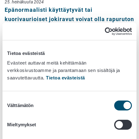
25. heinäkuuta 2024
Epänormaalisti käyttäytyvät tai
kuorivaurioiset jokiravut voivat olla rapuruton
kantajia - toimita näytteet Ruokavirastoon
8. heinäkuuta 2024
Kylvösiemenen tarkastuskauden 2023-2024
Tietoa evästeistä
laatutulokset ovat valmistuneet
Evästeet auttavat meitä kehittämään
verkkosivustoamme ja parantamaan sen sisältöjä ja
13. kesäkuuta 2024
saavutettavuutta.
Tietoa evästeistä
Vertailulaboratorion uutiskirje 2/2024
12. kesäkuuta 2024
Suostumuksen
Nimettyjen laboratorioiden ja viranomaisten
Välttämätön
valinta
Pikantti-työtila
10. kesäkuuta 2024
Mieltymykset
Eläintautitutkimuksissa viivettä loppuvuoden