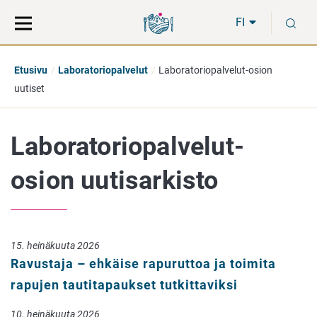
Siirry
Siirry
H
suoraan
koko
FI
sisältöön
sivuston
hakuun
Etusivu
Laboratoriopalvelut
Laboratoriopalvelut-osion
uutiset
Laboratoriopalvelut-
osion uutisarkisto
15. heinäkuuta 2026
Ravustaja – ehkäise rapuruttoa ja toimita
rapujen tautitapaukset tutkittaviksi
10. heinäkuuta 2026