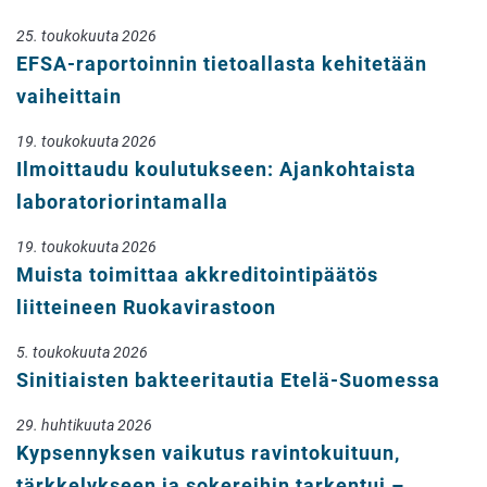
25. toukokuuta 2026
EFSA-raportoinnin tietoallasta kehitetään
vaiheittain
19. toukokuuta 2026
Ilmoittaudu koulutukseen: Ajankohtaista
laboratoriorintamalla
19. toukokuuta 2026
Muista toimittaa akkreditointipäätös
liitteineen Ruokavirastoon
5. toukokuuta 2026
Sinitiaisten bakteeritautia Etelä-Suomessa
29. huhtikuuta 2026
Kypsennyksen vaikutus ravintokuituun,
tärkkelykseen ja sokereihin tarkentui –