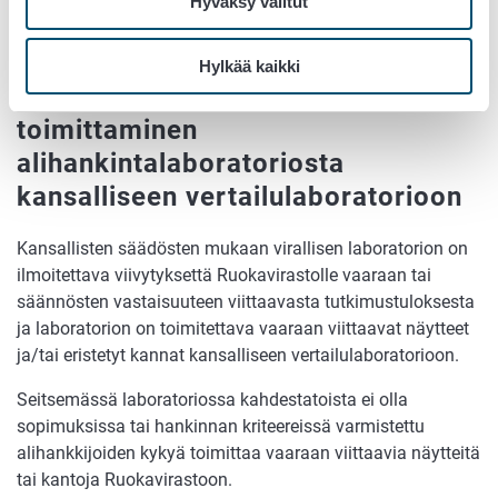
Hyväksy valitut
alihankkijan kyky toimittaa vaaraan viittaavia näytteitä tai
kantoja kansalliseen vertailulaboratorioon (Ruokavirasto).
Hylkää kaikki
Vaaraan viittaavien näytteiden
toimittaminen
alihankintalaboratoriosta
kansalliseen vertailulaboratorioon
Kansallisten säädösten mukaan virallisen laboratorion on
ilmoitettava viivytyksettä Ruokavirastolle vaaraan tai
säännösten vastaisuuteen viittaavasta tutkimustuloksesta
ja laboratorion on toimitettava vaaraan viittaavat näytteet
ja/tai eristetyt kannat kansalliseen vertailulaboratorioon.
Seitsemässä laboratoriossa kahdestatoista ei olla
sopimuksissa tai hankinnan kriteereissä varmistettu
alihankkijoiden kykyä toimittaa vaaraan viittaavia näytteitä
tai kantoja Ruokavirastoon.