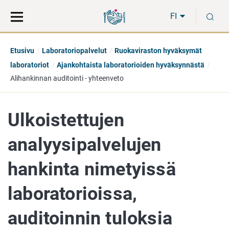
Siirry
Siirry
H
suoraan
koko
FI
sisältöön
sivuston
hakuun
Etusivu
Laboratoriopalvelut
Ruokaviraston hyväksymät
laboratoriot
Ajankohtaista laboratorioiden hyväksynnästä
Alihankinnan auditointi - yhteenveto
Ulkoistettujen
analyysipalvelujen
hankinta nimetyissä
laboratorioissa,
auditoinnin tuloksia