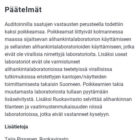
Päätelmät
Auditoinnilla saatujen vastausten perusteella todettiin
kaksi poikkeamaa. Poikkeamat liittyivät kolmannessa
maassa sijaitsevan alihankintalaboratorion käyttämiseen
ja sellaisten alihankintalaboratorioiden käyttämiseen, jotka
eivät ole virallisia nimettyjä laboratorioita. Lisäksi useat
laboratoriot eivät ole varmistuneet
alihankintalaboratorioissa teetetyissä virallisissa
tutkimuksissa eristettyjen kantojen/näytteiden
toimittamisesta takaisin Suomeen. Poikkeamien takia
muutamasta laboratoriosta tullaan pyytämään
lisäselvitystä. Lisäksi Ruokavirasto selvittää alihankinnan
tilanteen ja vaatimustenmukaisuuden niissä
laboratorioissa, jotka eivät vastanneet kyselyyn.
Lisätietoja
Taija Rissanen, Ruokavirasto,