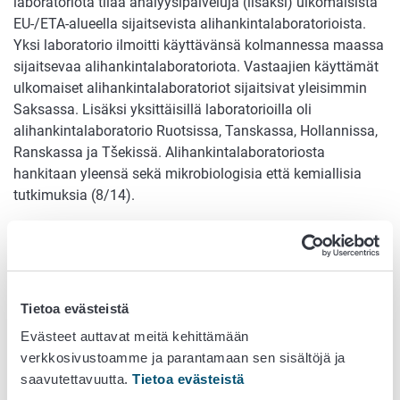
laboratoriota tilaa analyysipalveluja (lisäksi) ulkomaisista
EU-/ETA-alueella sijaitsevista alihankintalaboratorioista.
Yksi laboratorio ilmoitti käyttävänsä kolmannessa maassa
sijaitsevaa alihankintalaboratoriota. Vastaajien käyttämät
ulkomaiset alihankintalaboratoriot sijaitsivat yleisimmin
Saksassa. Lisäksi yksittäisillä laboratorioilla oli
alihankintalaboratorio Ruotsissa, Tanskassa, Hollannissa,
Ranskassa ja Tšekissä. Alihankintalaboratoriosta
hankitaan yleensä sekä mikrobiologisia että kemiallisia
tutkimuksia (8/14).
EU:n valvonta-asetuksen 37 artiklan mukaan
toimivaltaisten viranomaisten on nimettävä laboratoriot,
jotka suorittavat virallisen valvonnan tai muiden virallisten
toimien yhteydessä otettujen näytteiden analyysejä, testejä
Tietoa evästeistä
tai diagnooseja. Komission vuonna 2022 antaman
Evästeet auttavat meitä kehittämään
tiedonannon mukaan myös laboratoriot, joissa viralliset
verkkosivustoamme ja parantamaan sen sisältöjä ja
laboratoriot teettävät tutkimuksia alihankintana, on
saavutettavuutta.
Tietoa evästeistä
nimettävä virallisiksi laboratorioiksi.