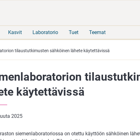
Siirry
Siirry
suoraan
koko
sisältöön
sivuston
hakuun
Kasvit
Laboratorio
Tuet
Teemat
torion tilaustutkimusten sähköinen lähete käytettävissä
menlaboratorion tilaustutk
ete käytettävissä
kuuta 2025
raston siemenlaboratoriossa on otettu käyttöön sähköinen lähe