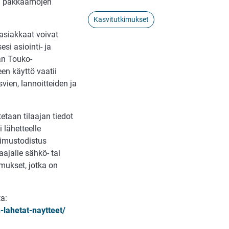
sa pakkaamojen
Kasvitutkimukset
sasiakkaat voivat
si asiointi- ja
an Touko-
een käyttö vaatii
svien, lannoitteiden ja
etaan tilaajan tiedot
 lähetteelle
kimustodistus
aajalle sähkö- tai
mukset, jotka on
ta:
-lahetat-naytteet/