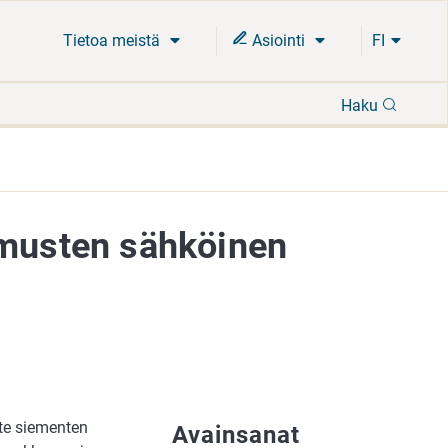
Tietoa meistä
Asiointi
FI
Hae
Haku
imusten sähköinen
te siementen
Avainsanat