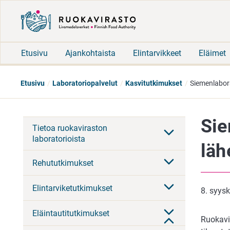
Etusivu
Ajankohtaista
Elintarvikkeet
Eläimet
Etusivu
Laboratoriopalvelut
Kasvitutkimukset
Siemenlabora
Sie
Tietoa ruokaviraston
laboratorioista
läh
Rehututkimukset
Elintarviketutkimukset
8. syys
Eläintautitutkimukset
Ruokavi