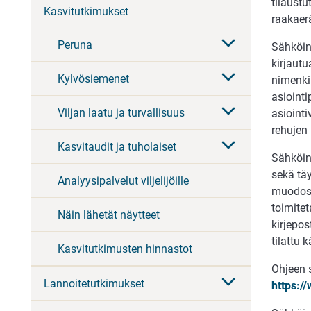
tilaust
Kasvitutkimukset
raakaerä
Peruna
Sähköin
kirjautu
Kylvösiemenet
nimenkir
asiointi
Viljan laatu ja turvallisuus
asiointi
rehujen
Kasvitaudit ja tuholaiset
Sähköine
sekä täy
Analyysipalvelut viljelijöille
muodost
toimitet
Näin lähetät näytteet
kirjepos
tilattu 
Kasvitutkimusten hinnastot
Ohjeen 
Lannoitetutkimukset
https:/