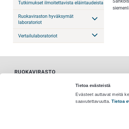
Sähköise
Tutkimukset ilmoitettavista eläintaudeista
siemenl
Ruokaviraston hyväksymät
laboratoriot
Vertailulaboratoriot
RUOKAVIRASTO
PL 100
Tietoa evästeistä
00027 RUOKAVIRASTO
Evästeet auttavat meitä k
saavutettavuutta.
Tietoa e
Yhteystiedot
Vaihde 029
Palaute
Tietosuojailmoitus
Saavutettavuusseloste