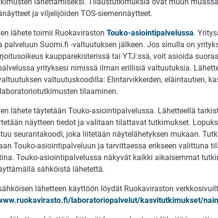
utkimusten lähettämiseksi. Tilaustutkimuksia ovat muun muas
näytteet ja viljelijöiden TOS-siemennäytteet.
en lähete toimii Ruokaviraston
Touko-asiointipalvelussa
. Yrity
a palveluun Suomi.fi -valtuutuksen jälkeen. Jos sinulla on yritykse
joitusoikeus kaupparekisterissä tai YTJ:ssä, voit asioida suora
palvelussa yrityksesi nimissä ilman erillisiä valtuutuksia. Lähett
valtuutuksen valtuutuskoodilla: Elintarvikkeiden, eläintautien, ka
 laboratoriotutkimusten tilaaminen.
n lähete täytetään Touko-asiointipalvelussa. Lähetteellä tarkist
tetään näytteen tiedot ja valitaan tilattavat tutkimukset. Lopuksi
uu seurantakoodi, joka liitetään näytelähetyksen mukaan. Tut
aan Touko-asiointipalveluun ja tarvittaessa erikseen valittuna til
tina. Touko-asiointipalvelussa näkyvät kaikki aikaisemmat tutki
käyttämällä sähköistä lähetettä.
sähköisen lähetteen käyttöön löydät Ruokaviraston verkkosivuil
/www.ruokavirasto.fi/laboratoriopalvelut/kasvitutkimukset/nain