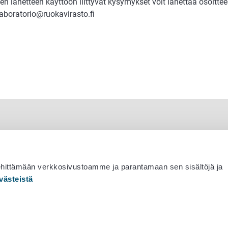
n lähetteen käyttöön liittyvät kysymykset voit lähettää osoitte
aboratorio@ruokavirasto.fi
ehittämään verkkosivustoamme ja parantamaan sen sisältöjä ja
västeistä
 530 0400