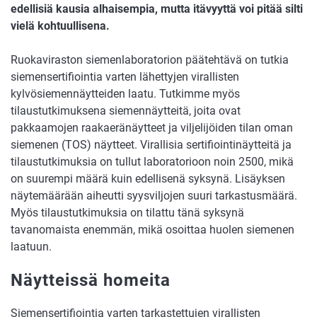
edellisiä kausia alhaisempia, mutta itävyyttä voi pitää silti
vielä kohtuullisena.
Ruokaviraston siemenlaboratorion päätehtävä on tutkia
siemensertifiointia varten lähettyjen virallisten
kylvösiemennäytteiden laatu. Tutkimme myös
tilaustutkimuksena siemennäytteitä, joita ovat
pakkaamojen raakaeränäytteet ja viljelijöiden tilan oman
siemenen (TOS) näytteet. Virallisia sertifiointinäytteitä ja
tilaustutkimuksia on tullut laboratorioon noin 2500, mikä
on suurempi määrä kuin edellisenä syksynä. Lisäyksen
näytemäärään aiheutti syysviljojen suuri tarkastusmäärä.
Myös tilaustutkimuksia on tilattu tänä syksynä
tavanomaista enemmän, mikä osoittaa huolen siemenen
laatuun.
Näytteissä homeita
Siemensertifiointia varten tarkastettujen virallisten