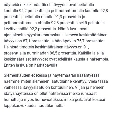
näytteiden keskimääräiset itävyydet ovat peitatulla
kauralla 94,2 prosenttia ja peittaamattomalla kauralla 92,8
prosenttia, peitatulla ohralla 91,3 prosenttia ja
peittaamattomalla ohralla 92,8 prosenttia sekä peitatulla
kevätvehnällä 92,2 prosenttia. Nämä luvut ovat
ajanjaksolta syyskuu-marraskuu. Herneen keskimääräinen
itävyys on 87,1 prosenttia ja härkäpavun 75,7 prosenttia.
Heinistä timotein keskimääräinen itävyys on 91,1
prosenttia ja nurminadan 86,5 prosenttia. Kaikilla lajeilla
keskimääräiset itävyydet ovat edellisiä kausia alhaisempia.
Eniten laskua on härkäpavulla.
Siemenkauden edetessä ja näytemäärän lisääntyessä
näemme, miten siemenen laatutilanne kehittyy. Vielä tässä
vaiheessa itävyyslaatu on kohtuullinen. Viljan ja herneen
idätysnäytteissä on ollut nähtävissä melko runsaasti
hometta ja myös homevioituksia, mitkä peilaavat kostean
loppukasvukauden tautitilannetta.