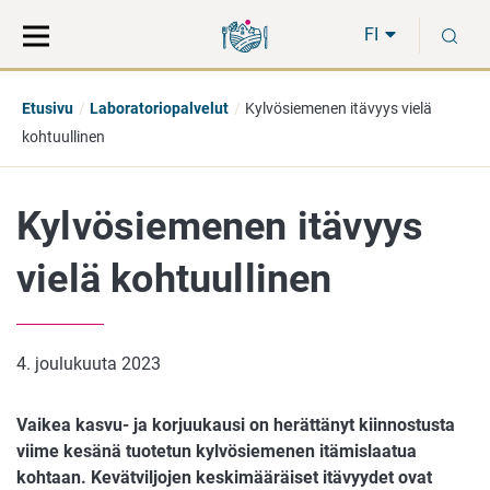
Siirry
Siirry
H
suoraan
koko
FI
sisältöön
sivuston
hakuun
Etusivu
Laboratoriopalvelut
Kylvösiemenen itävyys vielä
kohtuullinen
Kylvösiemenen itävyys
vielä kohtuullinen
4. joulukuuta 2023
Vaikea kasvu- ja korjuukausi on herättänyt kiinnostusta
viime kesänä tuotetun kylvösiemenen itämislaatua
kohtaan. Kevätviljojen keskimääräiset itävyydet ovat