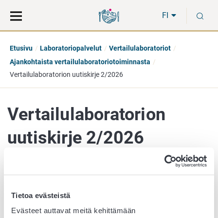
Siirry
Siirry
H
suoraan
koko
FI
sisältöön
sivuston
hakuun
Etusivu
Laboratoriopalvelut
Vertailulaboratoriot
Ajankohtaista vertailulaboratoriotoiminnasta
Vertailulaboratorion uutiskirje 2/2026
Vertailulaboratorion
uutiskirje 2/2026
4. kesäkuuta 2026
Tietoa evästeistä
Vertailulaboratorion uutiskirje 2/2026
on ilmestynyt.
Evästeet auttavat meitä kehittämään
Uutiskirjeessä tiedotetaan laboratoriomenetelmiin,