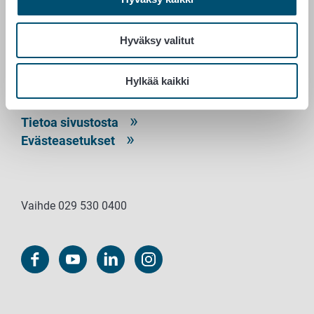
PL 100
00027 RUOKAVIRASTO
Hyväksy valitut
Yhteystiedot
Palaute
Hylkää kaikki
Tietosuojailmoitus
Saavutettavuusseloste
Tietoa sivustosta
Evästeasetukset
Vaihde 029 530 0400