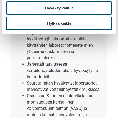
Tehdä yhteistyötä EU:n
vertailulaboratorioiden kanssa ja
Hyväksy valitut
osallistua niiden järjestämiin
vertailunäytetutkimuksiin ja
Hylkää kaikki
koulutukseen.
Ohjata ja neuvoa viralliseen valvontaan
hyväksyttyjä laboratorioita niiden
käyttämien laboratoriomenetelmien
yhdenmukaistamiseksi ja
parantamiseksi.
Järjestää tarvittaessa
vertailunäytetutkimuksia hyväksytyille
laboratorioille.
Seurata miten hyväksytyt laboratoriot
menestyvät vertailunäytetutkimuksissa.
Osallistua Suomen elintarvikeketjun
monivuotisen kansallinen
valvontasuunnitelman (VASU) ja
muiden kansallisten valvonta- ja