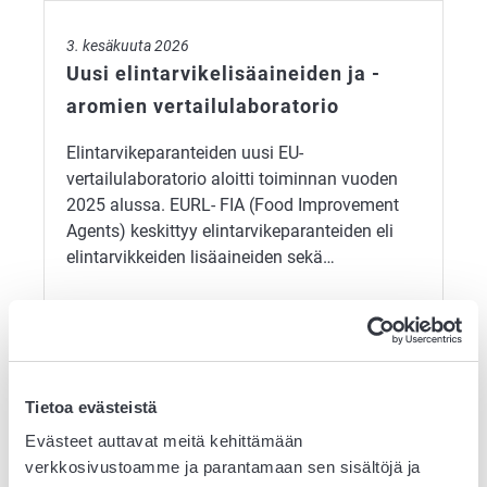
Uusi elintarvikelisäaineiden ja -aromien vertailulaborato
3. kesäkuuta 2026
Uusi elintarvikelisäaineiden ja -
aromien vertailulaboratorio
Elintarvikeparanteiden uusi EU-
vertailulaboratorio aloitti toiminnan vuoden
2025 alussa. EURL- FIA (Food Improvement
Agents) keskittyy elintarvikeparanteiden eli
elintarvikkeiden lisäaineiden sekä…
THL:n verkkosivut ovat uudistuneet
29. toukokuuta 2026
THL:n verkkosivut ovat uudistuneet
Tietoa evästeistä
Evästeet auttavat meitä kehittämään
Terveyden ja hyvinvoinnin laitoksen (THL)
verkkosivustoamme ja parantamaan sen sisältöjä ja
verkkosivut uudistuivat 5.5.2026 ja vanha