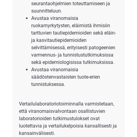
seurantaohjelmien toteuttamiseen ja
suunnitteluun.
Avustaa viranomaisia
ruokamyrkytysten, eläimistä ihmisiin
tarttuvien tautiepidemioiden sekä eläin-
ja kasvitautiepidemioiden
selvittämisessä, erityisesti patogeenien
varmennus- ja tunnistustutkimuksissa
sekä epidemiologisissa tutkimuksissa.
Avustaa viranomaisia
säädöstenvastaisten tuote-erien
tunnistuksessa.
Vertailulaboratoriotoiminnalla varmistetaan,
että viranomaisvalvontaan osallistuvien
laboratorioiden tutkimustulokset ovat
luotettavia ja vertailukelpoisia kansallisesti ja
kansainvälisesti.