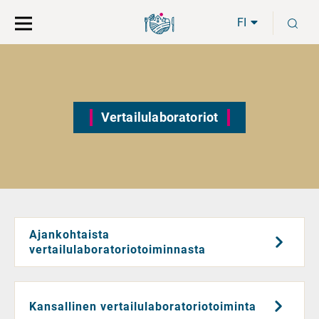
Siirry
Siirry
H
suoraan
koko
FI
sisältöön
sivuston
hakuun
Vertailulaboratoriot
Ajankohtaista
vertailulaboratoriotoiminnasta
Kansallinen vertailulaboratoriotoiminta