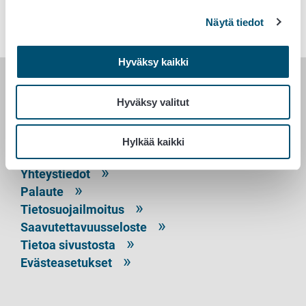
Vertailulaboratoriot
Laboratoriopalvelut
Näytä tiedot
Hyväksy kaikki
RUOKAVIRASTO
Hyväksy valitut
PL 100
Hylkää kaikki
00027 RUOKAVIRASTO
Yhteystiedot
Palaute
Tietosuojailmoitus
Saavutettavuusseloste
Tietoa sivustosta
Evästeasetukset