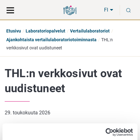
Siirry
Siirry
H
suoraan
koko
FI
sisältöön
sivuston
hakuun
Etusivu
Laboratoriopalvelut
Vertailulaboratoriot
Ajankohtaista vertailulaboratoriotoiminnasta
THL:n
verkkosivut ovat uudistuneet
THL:n verkkosivut ovat
uudistuneet
29. toukokuuta 2026
Terveyden ja hyvinvoinnin laitoksen (THL) verkkosivut
uudistuivat 5.5.2026 ja vanha sivusto on poistunut