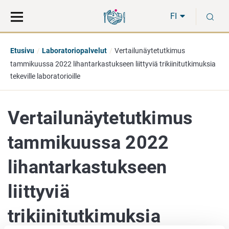
Siirry
Siirry
H
suoraan
koko
FI
sisältöön
sivuston
hakuun
Etusivu
Laboratoriopalvelut
Vertailunäytetutkimus
tammikuussa 2022 lihantarkastukseen liittyviä trikiinitutkimuksia
tekeville laboratorioille
Vertailunäytetutkimus
tammikuussa 2022
lihantarkastukseen
liittyviä
trikiinitutkimuksia