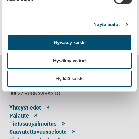
Lue lisää vertailunäytetutkimuksesta
Avainsanat
Näytä tiedot
Laboratoriopalvelut
Hyväksy kaikki
Hyväksy valitut
RUOKAVIRASTO
Hylkää kaikki
PL 100
00027 RUOKAVIRASTO
Yhteystiedot
Palaute
Tietosuojailmoitus
Saavutettavuusseloste