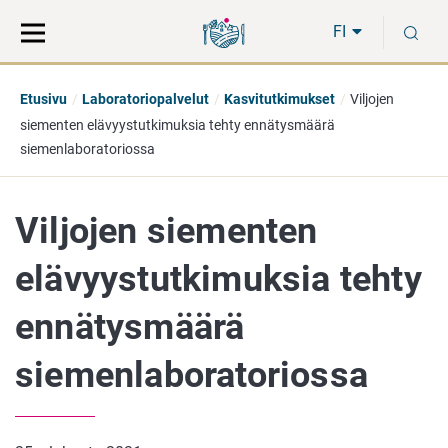
Siirry
Siirry
H
suoraan
koko
FI
sisältöön
sivuston
hakuun
Etusivu
Laboratoriopalvelut
Kasvitutkimukset
Viljojen
siementen elävyystutkimuksia tehty ennätysmäärä
siemenlaboratoriossa
Viljojen siementen
elävyystutkimuksia tehty
ennätysmäärä
siemenlaboratoriossa