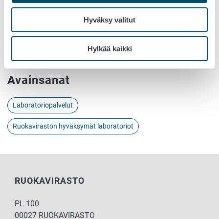
Lisätietoja:
Hyväksy valitut
Riina Tolvanen, Ruokavirasto,
Hylkää kaikki
etunimi.sukunimi@ruokavirasto.fi
Avainsanat
Laboratoriopalvelut
Ruokaviraston hyväksymät laboratoriot
RUOKAVIRASTO
PL 100
00027 RUOKAVIRASTO