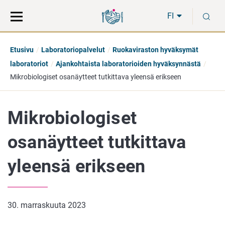
Siirry
Siirry
H
suoraan
koko
FI
sisältöön
sivuston
hakuun
Etusivu
Laboratoriopalvelut
Ruokaviraston hyväksymät
laboratoriot
Ajankohtaista laboratorioiden hyväksynnästä
Mikrobiologiset osanäytteet tutkittava yleensä erikseen
Mikrobiologiset
osanäytteet tutkittava
yleensä erikseen
30. marraskuuta 2023