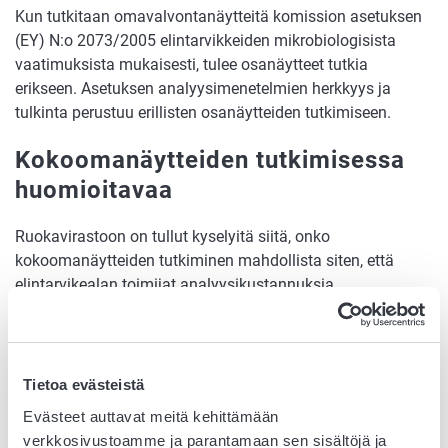
Kun tutkitaan omavalvontanäytteitä komission asetuksen
(EY) N:o 2073/2005 elintarvikkeiden mikrobiologisista
vaatimuksista mukaisesti, tulee osanäytteet tutkia
erikseen. Asetuksen analyysimenetelmien herkkyys ja
tulkinta perustuu erillisten osanäytteiden tutkimiseen.
Kokoomanäytteiden tutkimisessa
huomioitavaa
Ruokavirastoon on tullut kyselyitä siitä, onko
kokoomanäytteiden tutkiminen mahdollista siten, että
elintarvikealan toimijat analyysikustannuksia
vähentääkseen lähettävät erillisten osanäytteiden sijasta
kokoomanäytteen laboratorioon. Erillisten osanäytteiden
sijaan toimija kerää yhden näytteen koko tutkittavasta
elintarvike-erästä, jolloin laboratorio tekee vain yhden
Tietoa evästeistä
analyysin kokoomanäytteestä.
Evästeet auttavat meitä kehittämään
verkkosivustoamme ja parantamaan sen sisältöjä ja
Kun tutkitaan omavalvontanäytteitä komission asetuksen