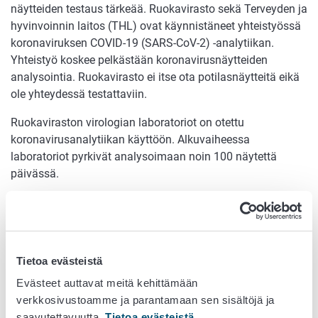
näytteiden testaus tärkeää. Ruokavirasto sekä Terveyden ja
hyvinvoinnin laitos (THL) ovat käynnistäneet yhteistyössä
koronaviruksen COVID-19 (SARS-CoV-2) -analytiikan.
Yhteistyö koskee pelkästään koronavirusnäytteiden
analysointia. Ruokavirasto ei itse ota potilasnäytteitä eikä
ole yhteydessä testattaviin.
Ruokaviraston virologian laboratoriot on otettu
koronavirusanalytiikan käyttöön. Alkuvaiheessa
laboratoriot pyrkivät analysoimaan noin 100 näytettä
päivässä.
”Virusanalytiikka on normaalia Ruokaviraston virologian
yksikön perustyötä. Nyt olemme tehneet alkuvalmistelut ja
valjastaneet virologian yksikön huipputason laboratoriot
koronavirusanalytiikkaan tukemaan terveydenhuoltoa”,
Tietoa evästeistä
sanoo ylijohtaja
Janne Nieminen
Ruokavirastosta.
Evästeet auttavat meitä kehittämään
Ruokaviraston virologian laboratoriolla on
verkkosivustoamme ja parantamaan sen sisältöjä ja
aluehallintoviraston (AVI) lupa COVID-19-testaukselle
saavutettavuutta.
Tietoa evästeistä