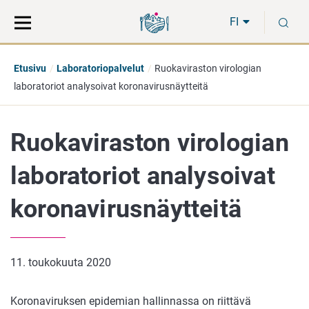
Siirry
Siirry
H
suoraan
koko
FI
sisältöön
sivuston
hakuun
Etusivu
Laboratoriopalvelut
Ruokaviraston virologian
laboratoriot analysoivat koronavirusnäytteitä
Ruokaviraston virologian
laboratoriot analysoivat
koronavirusnäytteitä
11. toukokuuta 2020
Koronaviruksen epidemian hallinnassa on riittävä