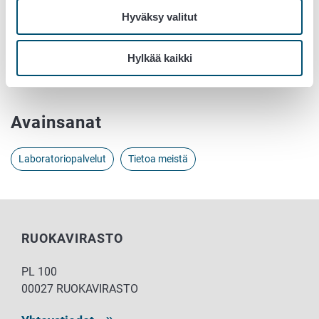
p. 050 463 9586
Hyväksy valitut
virologian yksikönjohtaja Tuija Gadd
p. 050 357 0328
Hylkää kaikki
sähköposti etunimi.sukunimi@ruokavirasto.fi
Avainsanat
Laboratoriopalvelut
Tietoa meistä
RUOKAVIRASTO
PL 100
00027 RUOKAVIRASTO