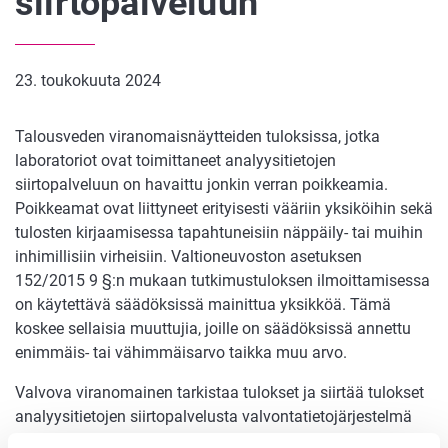
siirtopalveluun
23. toukokuuta 2024
Talousveden viranomaisnäytteiden tuloksissa, jotka
laboratoriot ovat toimittaneet analyysitietojen
siirtopalveluun on havaittu jonkin verran poikkeamia.
Poikkeamat ovat liittyneet erityisesti vääriin yksiköihin sekä
tulosten kirjaamisessa tapahtuneisiin näppäily- tai muihin
inhimillisiin virheisiin. Valtioneuvoston asetuksen
152/2015 9 §:n mukaan tutkimustuloksen ilmoittamisessa
on käytettävä säädöksissä mainittua yksikköä. Tämä
koskee sellaisia muuttujia, joille on säädöksissä annettu
enimmäis- tai vähimmäisarvo taikka muu arvo.
Valvova viranomainen tarkistaa tulokset ja siirtää tulokset
analyysitietojen siirtopalvelusta valvontatietojärjestelmä
Vatiin. Viranomainen ei voi kuitenkaan tehdä muutoksia