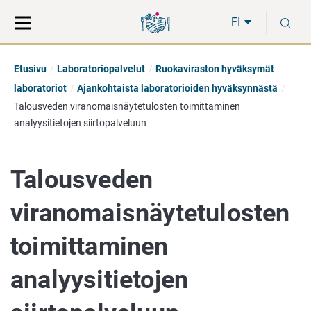
Siirry
Siirry
H
suoraan
koko
FI
sisältöön
sivuston
hakuun
Etusivu
Laboratoriopalvelut
Ruokaviraston hyväksymät
laboratoriot
Ajankohtaista laboratorioiden hyväksynnästä
Talousveden viranomaisnäytetulosten toimittaminen
analyysitietojen siirtopalveluun
Talousveden
viranomaisnäytetulosten
toimittaminen
analyysitietojen