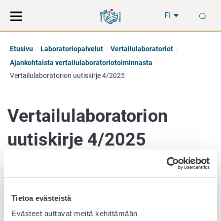
Siirry
Siirry
H
suoraan
koko
FI
sisältöön
sivuston
hakuun
Etusivu
Laboratoriopalvelut
Vertailulaboratoriot
Ajankohtaista vertailulaboratoriotoiminnasta
Vertailulaboratorion uutiskirje 4/2025
Vertailulaboratorion
uutiskirje 4/2025
1. joulukuuta 2025
Tietoa evästeistä
Vertailulaboratorion uutiskirje 4/2025
on ilmestynyt.
Evästeet auttavat meitä kehittämään
Uutiskirjeessä tiedotetaan laboratoriomenetelmiin,