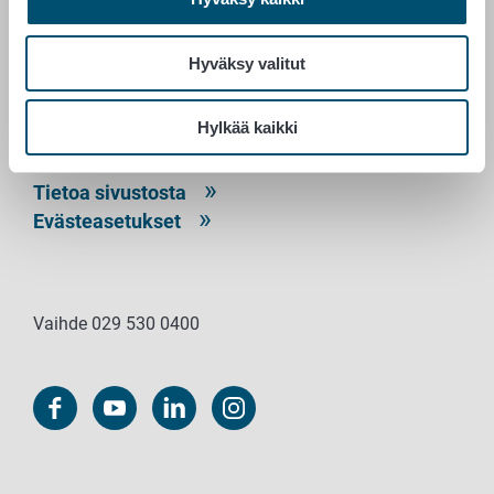
PL 100
00027 RUOKAVIRASTO
Hyväksy valitut
Yhteystiedot
Palaute
Hylkää kaikki
Tietosuojailmoitus
Saavutettavuusseloste
Tietoa sivustosta
Evästeasetukset
Vaihde 029 530 0400