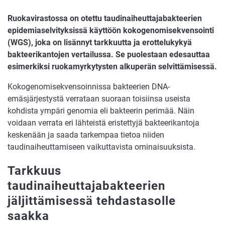
Ruokavirastossa on otettu taudinaiheuttajabakteerien
epidemiaselvityksissä käyttöön kokogenomisekvensointi
(WGS), joka on lisännyt tarkkuutta ja erottelukykyä
bakteerikantojen vertailussa. Se puolestaan edesauttaa
esimerkiksi ruokamyrkytysten alkuperän selvittämisessä.
Kokogenomisekvensoinnissa bakteerien DNA-
emäsjärjestystä verrataan suoraan toisiinsa useista
kohdista ympäri genomia eli bakteerin perimää. Näin
voidaan verrata eri lähteistä eristettyjä bakteerikantoja
keskenään ja saada tarkempaa tietoa niiden
taudinaiheuttamiseen vaikuttavista ominaisuuksista.
Tarkkuus
taudinaiheuttajabakteerien
jäljittämisessä tehdastasolle
saakka