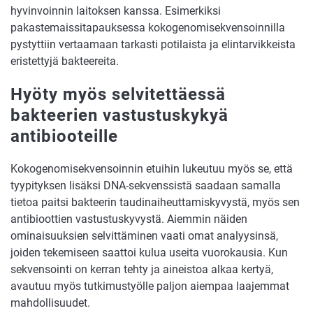
hyvinvoinnin laitoksen kanssa. Esimerkiksi
pakastemaissitapauksessa kokogenomisekvensoinnilla
pystyttiin vertaamaan tarkasti potilaista ja elintarvikkeista
eristettyjä bakteereita.
Hyöty myös selvitettäessä
bakteerien vastustuskykyä
antibiooteille
Kokogenomisekvensoinnin etuihin lukeutuu myös se, että
tyypityksen lisäksi DNA-sekvenssistä saadaan samalla
tietoa paitsi bakteerin taudinaiheuttamiskyvystä, myös sen
antibioottien vastustuskyvystä. Aiemmin näiden
ominaisuuksien selvittäminen vaati omat analyysinsä,
joiden tekemiseen saattoi kulua useita vuorokausia. Kun
sekvensointi on kerran tehty ja aineistoa alkaa kertyä,
avautuu myös tutkimustyölle paljon aiempaa laajemmat
mahdollisuudet.