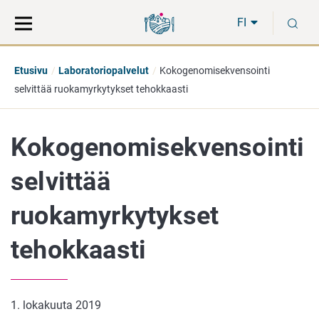
Siirry
Siirry
H
suoraan
koko
FI
sisältöön
sivuston
hakuun
Etusivu
Laboratoriopalvelut
Kokogenomisekvensointi
selvittää ruokamyrkytykset tehokkaasti
Kokogenomisekvensointi
selvittää
ruokamyrkytykset
tehokkaasti
1. lokakuuta 2019