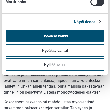
Markkinointi
Näytä tiedot
Hyväksy kaikki
Hyväksy valitut
Kuvassa näkyy, että saman tyyppinen
Listeria
Hylkää kaikki
monocytogenes
-bakteeri on eristetty Suomessa 21
potilaalta ja 3 maissierästä (4 potilaasta eristettyä kantaa
ovat vähemmän samanlaisia). Epidemian alkulähteeksi
jäljitettiin Unkarilainen tehdas, jonka maissia pakastavaan
tunneliin oli pesiytynyt Listeria monocytogenes -bakteeri.
Kokogenomisekvensointi mahdollistaa myös entistä
tarkemman bakteerikantojen vertailun Terveyden ja