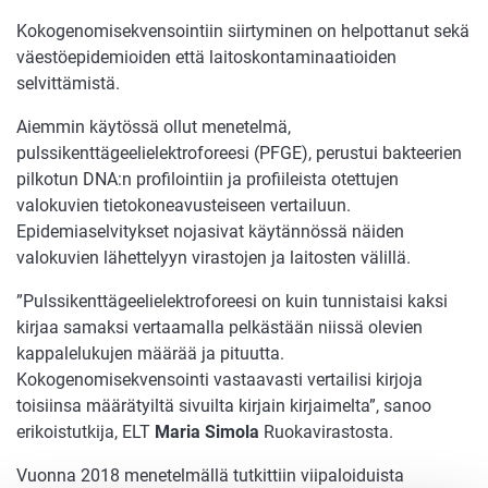
Kokogenomisekvensointiin siirtyminen on helpottanut sekä
väestöepidemioiden että laitoskontaminaatioiden
selvittämistä.
Aiemmin käytössä ollut menetelmä,
pulssikenttägeelielektroforeesi (PFGE), perustui bakteerien
pilkotun DNA:n profilointiin ja profiileista otettujen
valokuvien tietokoneavusteiseen vertailuun.
Epidemiaselvitykset nojasivat käytännössä näiden
valokuvien lähettelyyn virastojen ja laitosten välillä.
”Pulssikenttägeelielektroforeesi on kuin tunnistaisi kaksi
kirjaa samaksi vertaamalla pelkästään niissä olevien
kappalelukujen määrää ja pituutta.
Kokogenomisekvensointi vastaavasti vertailisi kirjoja
toisiinsa määrätyiltä sivuilta kirjain kirjaimelta”, sanoo
erikoistutkija, ELT
Maria Simola
Ruokavirastosta.
Vuonna 2018 menetelmällä tutkittiin viipaloiduista