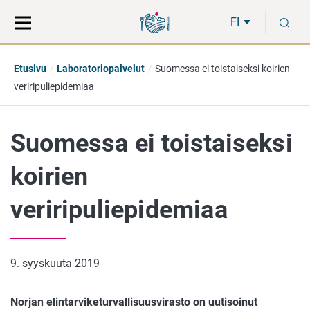
Siirry
Siirry
H
suoraan
koko
FI
sisältöön
sivuston
hakuun
Etusivu
Laboratoriopalvelut
Suomessa ei toistaiseksi koirien
veriripuliepidemiaa
Suomessa ei toistaiseksi
koirien
veriripuliepidemiaa
9. syyskuuta 2019
Norjan elintarviketurvallisuusvirasto on uutisoinut