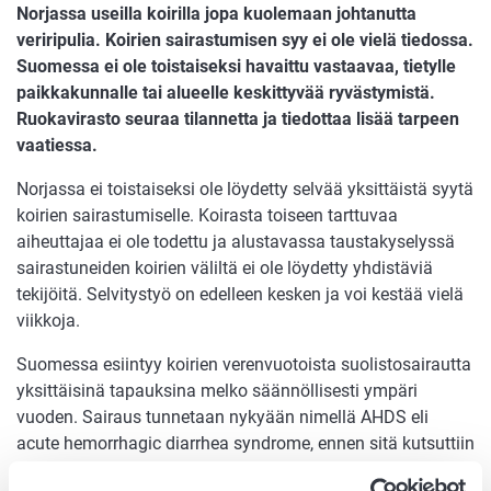
Norjassa useilla koirilla jopa kuolemaan johtanutta
veriripulia. Koirien sairastumisen syy ei ole vielä tiedossa.
Suomessa ei ole toistaiseksi havaittu vastaavaa, tietylle
paikkakunnalle tai alueelle keskittyvää ryvästymistä.
Ruokavirasto seuraa tilannetta ja tiedottaa lisää tarpeen
vaatiessa.
Norjassa ei toistaiseksi ole löydetty selvää yksittäistä syytä
koirien sairastumiselle. Koirasta toiseen tarttuvaa
aiheuttajaa ei ole todettu ja alustavassa taustakyselyssä
sairastuneiden koirien väliltä ei ole löydetty yhdistäviä
tekijöitä. Selvitystyö on edelleen kesken ja voi kestää vielä
viikkoja.
Suomessa esiintyy koirien verenvuotoista suolistosairautta
yksittäisinä tapauksina melko säännöllisesti ympäri
vuoden. Sairaus tunnetaan nykyään nimellä AHDS eli
acute hemorrhagic diarrhea syndrome, ennen sitä kutsuttiin
nimellä hemorrhaginen gastroenteriitti eli HGE.