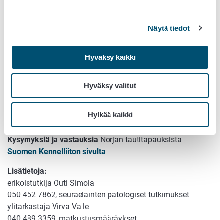
runsaasti verta ja sen yleisvointi heikkenee (väsymys,
voimattomuus), tulee ottaa mahdollisimman nopeasti
Näytä tiedot
yhteyttä eläinlääkäriin.
Lue
Ruokaviraston
uutinen 6.9.2019
Hyväksy kaikki
Lisää tietoa
Norjan viranomaisten tiedotteista
Hyväksy valitut
Informasjon fra Mattilsynet
Informasjon fra Veterinærinstituttet
Hylkää kaikki
Lisää tietoa
suomen pystykorvan veriripulista
Kysymyksiä ja vastauksia
Norjan tautitapauksista
Suomen Kennelliiton sivulta
Lisätietoja:
erikoistutkija Outi Simola
050 462 7862, seuraeläinten patologiset tutkimukset
ylitarkastaja Virva Valle
040 489 3359, matkustusmääräykset